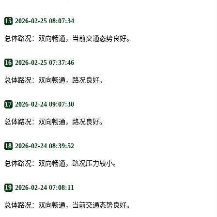
15
2026-02-25 08:07:34
总体路况：双向畅通，当前交通态势良好。
16
2026-02-25 07:37:46
总体路况：双向畅通，路况良好。
17
2026-02-24 09:07:30
总体路况：双向畅通，路况良好。
18
2026-02-24 08:39:52
总体路况：双向畅通，路况压力较小。
19
2026-02-24 07:08:11
总体路况：双向畅通，当前交通态势良好。