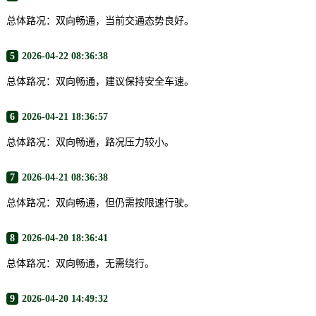
总体路况：双向畅通，当前交通态势良好。
5
2026-04-22 08:36:38
总体路况：双向畅通，建议保持安全车速。
6
2026-04-21 18:36:57
总体路况：双向畅通，路况压力较小。
7
2026-04-21 08:36:38
总体路况：双向畅通，但仍需按限速行驶。
8
2026-04-20 18:36:41
总体路况：双向畅通，无需绕行。
9
2026-04-20 14:49:32