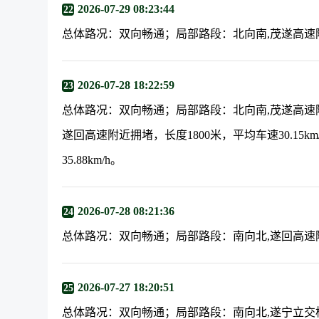
2026-07-29 08:23:44
22
总体路况：双向畅通；局部路段：北向南,茂遂高速附近
2026-07-28 18:22:59
23
总体路况：双向畅通；局部路段：北向南,茂遂高速附近严
遂回高速附近拥堵，长度1800米，平均车速30.15
35.88km/h。
2026-07-28 08:21:36
24
总体路况：双向畅通；局部路段：南向北,遂回高速附近
2026-07-27 18:20:51
25
总体路况：双向畅通；局部路段：南向北,遂宁立交桥附近