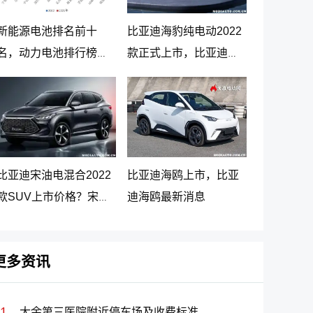
新能源电池排名前十
比亚迪海豹纯电动2022
名，动力电池排行榜前
款正式上市，比亚迪海
十名
豹纯电动报价20.98万起
比亚迪宋油电混合2022
比亚迪海鸥上市，比亚
款SUV上市价格？宋
迪海鸥最新消息
PLUS DM-i 5G版上市消
息
更多资讯
大余第三医院附近停车场及收费标准