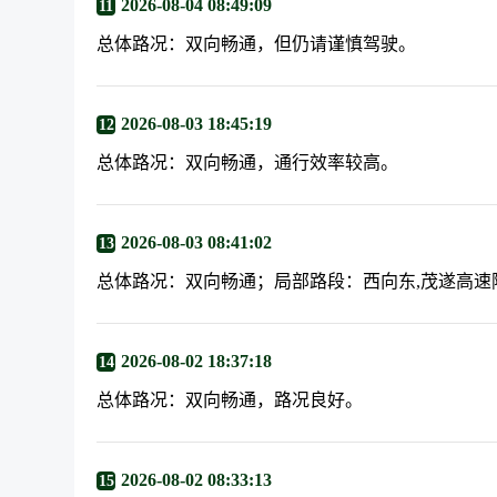
2026-08-04 08:49:09
11
总体路况：双向畅通，但仍请谨慎驾驶。
2026-08-03 18:45:19
12
总体路况：双向畅通，通行效率较高。
2026-08-03 08:41:02
13
总体路况：双向畅通；局部路段：西向东,茂遂高速附近
2026-08-02 18:37:18
14
总体路况：双向畅通，路况良好。
2026-08-02 08:33:13
15