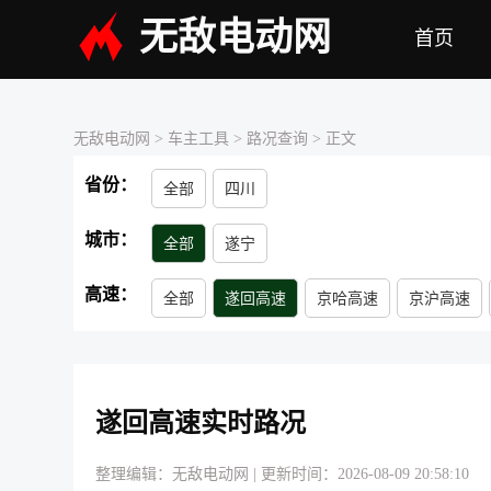
无敌电动网
首页
无敌电动网
> 车主工具 >
路况查询
> 正文
省份：
全部
四川
城市：
全部
遂宁
高速：
全部
遂回高速
京哈高速
京沪高速
大广高速
二广高速
呼北高速
包茂高
遂回高速实时路况
整理编辑：无敌电动网
|
更新时间：2026-08-09 20:58:10