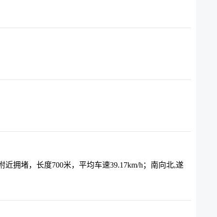
堵，长度700米，平均车速39.17km/h；南向北,遂