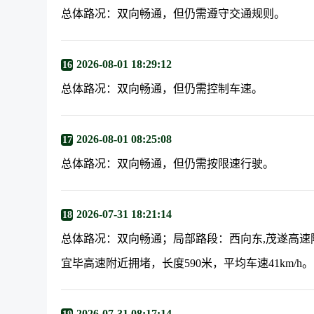
总体路况：双向畅通，但仍需遵守交通规则。
2026-08-01 18:29:12
16
总体路况：双向畅通，但仍需控制车速。
2026-08-01 08:25:08
17
总体路况：双向畅通，但仍需按限速行驶。
2026-07-31 18:21:14
18
总体路况：双向畅通；局部路段：西向东,茂遂高速附近拥
宜毕高速附近拥堵，长度590米，平均车速41km/h。
2026-07-31 08:17:14