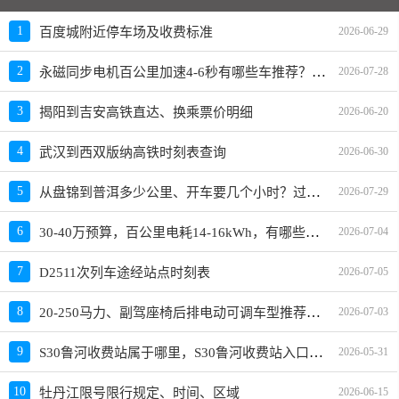
1
百度城附近停车场及收费标准
2026-06-29
永磁同步电机百公里加速4-6秒有哪些车推荐？选哪款好？价格多少？
2
2026-07-28
3
揭阳到吉安高铁直达、换乘票价明细
2026-06-20
4
武汉到西双版纳高铁时刻表查询
2026-06-30
从盘锦到普洱多少公里、开车要几个小时？过路费、油费等
5
2026-07-29
30-40万预算，百公里电耗14-16kWh，有哪些纯电车推荐？买哪款好？
6
2026-07-04
7
D2511次列车途经站点时刻表
2026-07-05
20-250马力、副驾座椅后排电动可调车型推荐，哪款好？价格多少？
8
2026-07-03
S30鲁河收费站属于哪里，S30鲁河收费站入口的详细地址
9
2026-05-31
10
牡丹江限号限行规定、时间、区域
2026-06-15