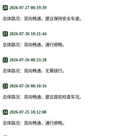
20
2026-07-27 08:19:39
总体路况：双向畅通，建议保持安全车速。
21
2026-07-26 18:21:44
总体路况：双向畅通，通行顺畅。
22
2026-07-26 08:23:28
总体路况：双向畅通，无需绕行。
23
2026-07-26 08:10:16
总体路况：双向畅通，建议提前检查车况。
24
2026-07-25 18:12:08
总体路况：双向畅通，通行顺畅。