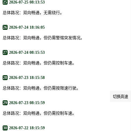
25
2026-07-25 08:13:53
总体路况：双向畅通，无需绕行。
26
2026-07-24 18:16:05
总体路况：双向畅通，但仍需警惕突发情况。
27
2026-07-24 08:15:53
总体路况：双向畅通，但仍需控制车速。
28
2026-07-23 18:15:58
总体路况：双向畅通，但仍需按限速行驶。
切换高速
29
2026-07-23 08:15:59
总体路况：双向畅通，但仍需控制车速。
30
2026-07-22 18:15:59