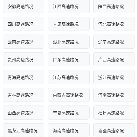
安徽高速路况
江西高速路况
陕西高速路况
四川高速路况
甘肃高速路况
河北高速路况
云南高速路况
湖北高速路况
辽宁高速路况
贵州高速路况
广东高速路况
广西高速路况
青海高速路况
江苏高速路况
浙江高速路况
吉林高速路况
内蒙古高速路况
河南高速路况
山西高速路况
宁夏高速路况
福建高速路况
黑龙江高速路况
海南高速路况
新疆高速路况