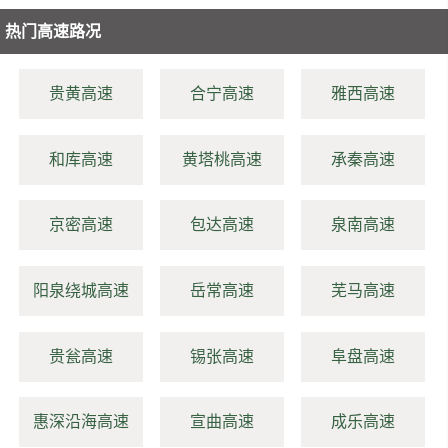
热门高速路况
贵黄高速
合宁高速
雅西高速
和库高速
黄塔桃高速
承秦高速
京密高速
包达高速
泉南高速
阳泉绕城高速
岳常高速
芜马高速
贵瓮高速
锡张高速
阜盘高速
惠深沿海高速
宣曲高速
成乐高速