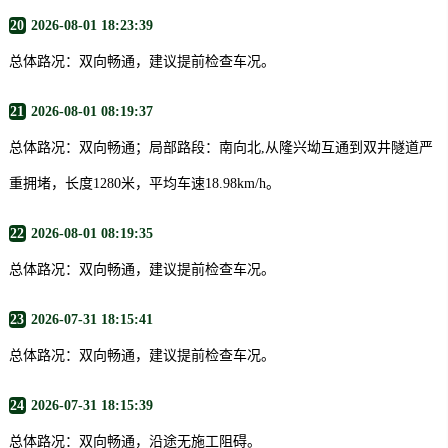
20
2026-08-01 18:23:39
总体路况：双向畅通，建议提前检查车况。
21
2026-08-01 08:19:37
总体路况：双向畅通；局部路段：南向北,从隆兴坳互通到双井隧道严
重拥堵，长度1280米，平均车速18.98km/h。
22
2026-08-01 08:19:35
总体路况：双向畅通，建议提前检查车况。
23
2026-07-31 18:15:41
总体路况：双向畅通，建议提前检查车况。
24
2026-07-31 18:15:39
总体路况：双向畅通，沿途无施工阻碍。