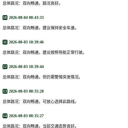
总体路况：双向畅通，路况良好。
10
2026-08-04 08:43:33
总体路况：双向畅通，建议保持安全车速。
11
2026-08-03 18:39:46
总体路况：双向畅通，建议按照导航正常行驶。
12
2026-08-03 18:39:44
总体路况：双向畅通，但仍需警惕突发情况。
13
2026-08-03 08:35:28
总体路况：双向畅通，可放心选择此路线。
14
2026-08-03 08:35:27
总体路况：双向畅通，当前交通态势良好。