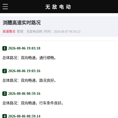
无敌电动
主页
浏醴高速实时路况
电动百科
高速路况
整理：无敌电动网 | 时间：2026-08-07 06:54:23
电车资讯
1
2026-08-06 19:03:18
电车手册
总体路况：双向畅通，通行顺畅。
选车推荐
2
2026-08-06 19:03:16
充电站
总体路况：双向畅通，路况良好。
用车百科
销量榜
3
2026-08-06 08:59:16
总体路况：双向畅通，行车条件良好。
经销商
4
2026-08-06 08:59:14