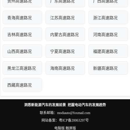
贵州高速路况
广东高速路况
广西高速路况
青海高速路况
江苏高速路况
浙江高速路况
吉林高速路况
内蒙古高速路况
河南高速路况
山西高速路况
宁夏高速路况
福建高速路况
黑龙江高速路况
海南高速路况
新疆高速路况
西藏高速路况
洞悉新能源汽车的发展前景 把握电动汽车的发展趋势
联系邮箱：modiauto@foxmail.com
网站备案：
粤ICP备20063297号
电脑版
触屏版