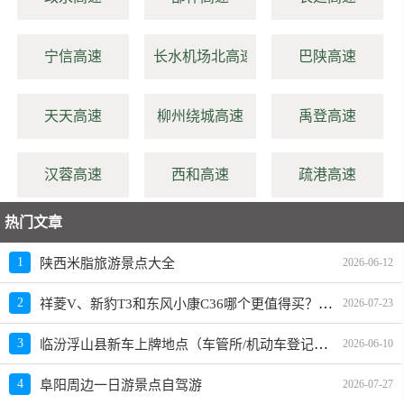
宁信高速
长水机场北高速
巴陕高速
天天高速
柳州绕城高速
禹登高速
汉蓉高速
西和高速
疏港高速
热门文章
1
陕西米脂旅游景点大全
2026-06-12
祥菱V、新豹T3和东风小康C36哪个更值得买？性价比、配置对比
2
2026-07-23
临汾浮山县新车上牌地点（车管所/机动车登记服务站）、上班时间、电话
3
2026-06-10
4
阜阳周边一日游景点自驾游
2026-07-27