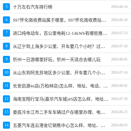
5
十万左右汽车排行榜
2026-06-14
S97怀化南收费站属于哪里，S97怀化南收费站入口的详细地址
6
2026-06-20
进口纯电动车，百公里电耗12-14kWh有哪些推荐？选哪款好？价格多少？
7
2026-07-13
从辽宁到上海多少公里、开车要几个小时？过路费、油费等
8
2026-07-20
9
忻州一日游哪里好玩，忻州一天适合去哪儿玩
2026-08-05
从山东到阿克苏地区多少公里、开车要几个小时？过路费、油费等
10
2026-07-16
长安启源4s店(万柏林店)怎么样、地址、电话、上班时间查询
11
2026-08-02
海南宝翔行宝马(嘉华汽车城)4S店怎么样、地址、电话、上班时间查询
12
2026-07-18
娄底冷水江市二手车车辆过户在哪里办理、电话、上班时间
13
2026-06-23
五菱汽车连云港金亿销售中心怎么样、地址、电话、上班时间查询
14
2026-08-03