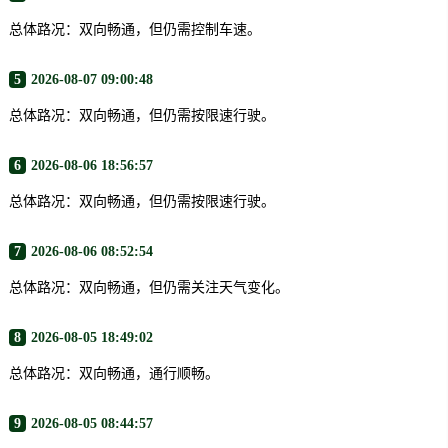
总体路况：双向畅通，但仍需控制车速。
5
2026-08-07 09:00:48
总体路况：双向畅通，但仍需按限速行驶。
6
2026-08-06 18:56:57
总体路况：双向畅通，但仍需按限速行驶。
7
2026-08-06 08:52:54
总体路况：双向畅通，但仍需关注天气变化。
8
2026-08-05 18:49:02
总体路况：双向畅通，通行顺畅。
9
2026-08-05 08:44:57