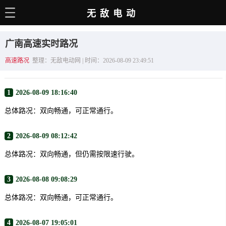
无敌电动
主页
广南高速实时路况
电动百科
高速路况
整理：无敌电动网 | 时间：2026-08-09 23:49:51
电车资讯
1
2026-08-09 18:16:40
电车手册
总体路况：双向畅通，可正常通行。
选车推荐
2
2026-08-09 08:12:42
充电站
总体路况：双向畅通，但仍需按限速行驶。
用车百科
销量榜
3
2026-08-08 09:08:29
总体路况：双向畅通，可正常通行。
经销商
4
2026-08-07 19:05:01