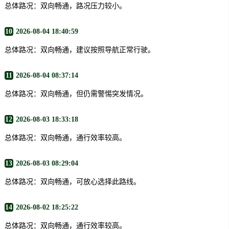
总体路况：双向畅通，路况压力较小。
10
2026-08-04 18:40:59
总体路况：双向畅通，建议按照导航正常行驶。
11
2026-08-04 08:37:14
总体路况：双向畅通，但仍需警惕突发情况。
12
2026-08-03 18:33:18
总体路况：双向畅通，通行效率较高。
13
2026-08-03 08:29:04
总体路况：双向畅通，可放心选择此路线。
14
2026-08-02 18:25:22
总体路况：双向畅通，通行效率较高。