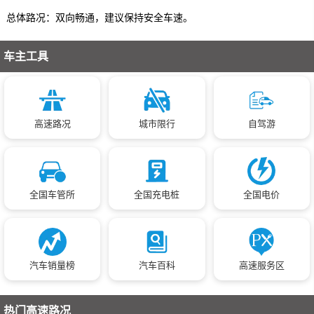
总体路况：双向畅通，建议保持安全车速。
车主工具
高速路况
城市限行
自驾游
全国车管所
全国充电桩
全国电价
汽车销量榜
汽车百科
高速服务区
热门高速路况