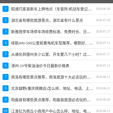
昭通巧家县新车上牌地点（车管所/机动车登记服务站）、上班时间、电话
1
2026-06-30
2
湖北省有哪些旅游景点，湖北省有什么景点
2026-07-10
新雅苑停车场停车场收费标准、免费时长、日租月租信息
3
2026-07-27
续航400-500公里前置电机车型推荐，哪款好、价格多少？
4
2026-07-12
从通化到德州多少公里、开车要几个小时？过路费、油费等
5
2026-07-17
6
漳州-10号柴油油价今日最新价格表
2026-07-11
商洛有哪些景点推荐，商洛旅游十大必去玩的景区
7
2026-06-12
北京越野(重庆辉腾店)怎么样、地址、电话、上班时间查询
8
2026-06-21
阳曲县有哪些景点推荐，阳曲县旅游必去玩的景区
9
2026-06-28
江淮钇为商丘小商用户中心怎么样、地址、电话、上班时间查询
10
2026-06-13