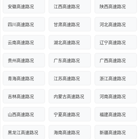
安徽高速路况
江西高速路况
陕西高速路况
四川高速路况
甘肃高速路况
河北高速路况
云南高速路况
湖北高速路况
辽宁高速路况
贵州高速路况
广东高速路况
广西高速路况
青海高速路况
江苏高速路况
浙江高速路况
吉林高速路况
内蒙古高速路况
河南高速路况
山西高速路况
宁夏高速路况
福建高速路况
黑龙江高速路况
海南高速路况
新疆高速路况