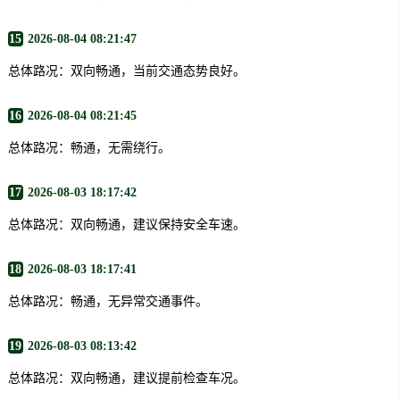
15
2026-08-04 08:21:47
总体路况：双向畅通，当前交通态势良好。
16
2026-08-04 08:21:45
总体路况：畅通，无需绕行。
17
2026-08-03 18:17:42
总体路况：双向畅通，建议保持安全车速。
18
2026-08-03 18:17:41
总体路况：畅通，无异常交通事件。
19
2026-08-03 08:13:42
总体路况：双向畅通，建议提前检查车况。