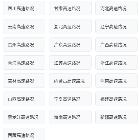
四川高速路况
甘肃高速路况
河北高速路况
云南高速路况
湖北高速路况
辽宁高速路况
贵州高速路况
广东高速路况
广西高速路况
青海高速路况
江苏高速路况
浙江高速路况
吉林高速路况
内蒙古高速路况
河南高速路况
山西高速路况
宁夏高速路况
福建高速路况
黑龙江高速路况
海南高速路况
新疆高速路况
西藏高速路况