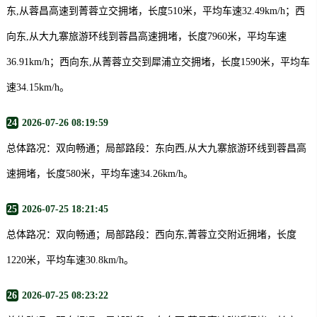
东,从蓉昌高速到菁蓉立交拥堵，长度510米，平均车速32.49km/h；西
向东,从大九寨旅游环线到蓉昌高速拥堵，长度7960米，平均车速
36.91km/h；西向东,从菁蓉立交到犀浦立交拥堵，长度1590米，平均车
速34.15km/h。
24
2026-07-26 08:19:59
总体路况：双向畅通；局部路段：东向西,从大九寨旅游环线到蓉昌高
速拥堵，长度580米，平均车速34.26km/h。
25
2026-07-25 18:21:45
总体路况：双向畅通；局部路段：西向东,菁蓉立交附近拥堵，长度
1220米，平均车速30.8km/h。
26
2026-07-25 08:23:22