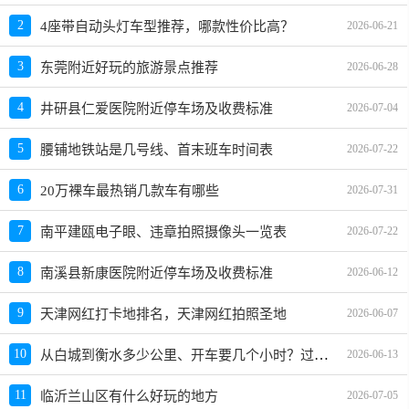
2
4座带自动头灯车型推荐，哪款性价比高？
2026-06-21
3
东莞附近好玩的旅游景点推荐
2026-06-28
4
井研县仁爱医院附近停车场及收费标准
2026-07-04
5
腰铺地铁站是几号线、首末班车时间表
2026-07-22
6
20万裸车最热销几款车有哪些
2026-07-31
7
南平建瓯电子眼、违章拍照摄像头一览表
2026-07-22
8
南溪县新康医院附近停车场及收费标准
2026-06-12
9
天津网红打卡地排名，天津网红拍照圣地
2026-06-07
从白城到衡水多少公里、开车要几个小时？过路费、油费等
10
2026-06-13
11
临沂兰山区有什么好玩的地方
2026-07-05