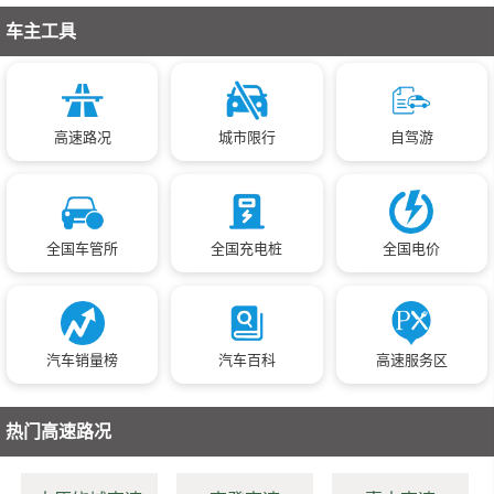
车主工具
高速路况
城市限行
自驾游
全国车管所
全国充电桩
全国电价
汽车销量榜
汽车百科
高速服务区
热门高速路况