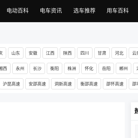
电动百科
电车资讯
选车推荐
用车百科
庆
山东
安徽
江西
陕西
四川
甘肃
河北
云
河南
山西
宁夏
福建
黑龙江
海南
新疆
西藏
湘西
永州
长沙
衡阳
株洲
怀化
岳阳
郴州
沪昆高速
安邵高速
洞新高速
衡邵高速
邵怀高速
邵
速
娄新高速