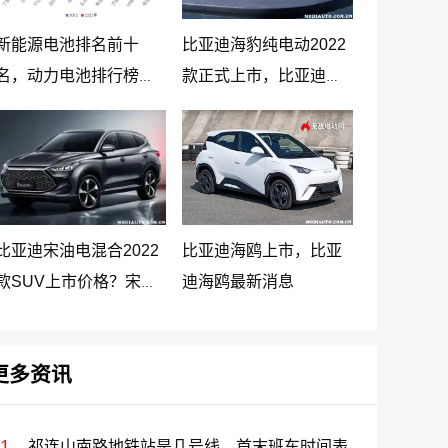
新能源电池排名前十
比亚迪海豹纯电动2022
名，动力电池排行榜前
款正式上市，比亚迪海
十名
豹纯电动报价20.98万起
比亚迪宋油电混合2022
比亚迪海鸥上市，比亚
款SUV上市价格？宋
迪海鸥最新消息
PLUS DM-i 5G版上市消
息
更多资讯
祁连山南路地铁站是几号线、首末班车时间表