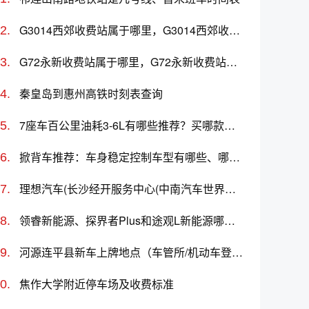
G3014西郊收费站属于哪里，G3014西郊收费站入口的详细地址
G72永新收费站属于哪里，G72永新收费站入口的详细地址
秦皇岛到惠州高铁时刻表查询
7座车百公里油耗3-6L有哪些推荐？买哪款好？价格多少
掀背车推荐：车身稳定控制车型有哪些、哪款好、价格
理想汽车(长沙经开服务中心(中南汽车世界店))怎么样、地址、电话、上班时间查询
领睿新能源、探界者Plus和途观L新能源哪个更值得买？性价比、配置对比
河源连平县新车上牌地点（车管所/机动车登记服务站）、上班时间、电话
焦作大学附近停车场及收费标准