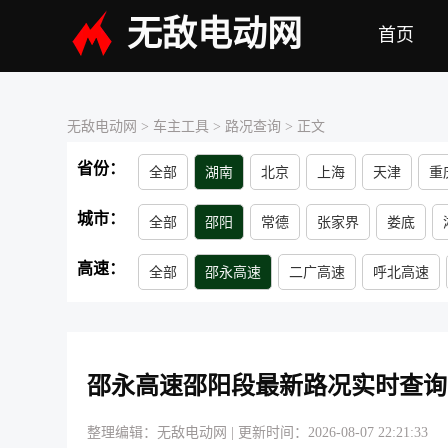
无敌电动网
首页
无敌电动网
> 车主工具 >
路况查询
> 正文
省份：
全部
湖南
北京
上海
天津
重
青海
江苏
浙江
吉林
内蒙古
城市：
全部
邵阳
常德
张家界
娄底
高速：
全部
邵永高速
二广高速
呼北高速
宁靖高速
白新高速
洞城高速
娄怀高
邵永高速邵阳段最新路况实时查询
整理编辑：无敌电动网
|
更新时间：2026-08-07 22:21:33