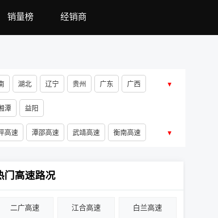
销量榜
经销商
南
湖北
辽宁
贵州
广东
广西
▼
湘潭
益阳
坪高速
潭邵高速
武靖高速
衡南高速
▼
热门高速路况
二广高速
江合高速
白兰高速