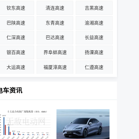
钦东高速
清连高速
吉黑高速
巴陕高速
东青高速
渝湘高速
仁深高速
巴达高速
长益高速
银百高速
界阜蚌高速
扬溧高速
大运高速
福厦漳高速
仁遵高速
电车资讯