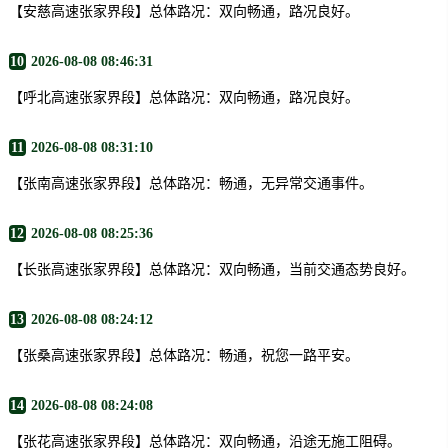
【安慈高速张家界段】总体路况：双向畅通，路况良好。
10
2026-08-08 08:46:31
【呼北高速张家界段】总体路况：双向畅通，路况良好。
11
2026-08-08 08:31:10
【张南高速张家界段】总体路况：畅通，无异常交通事件。
12
2026-08-08 08:25:36
【长张高速张家界段】总体路况：双向畅通，当前交通态势良好。
13
2026-08-08 08:24:12
【张桑高速张家界段】总体路况：畅通，祝您一路平安。
14
2026-08-08 08:24:08
【张花高速张家界段】总体路况：双向畅通，沿途无施工阻碍。