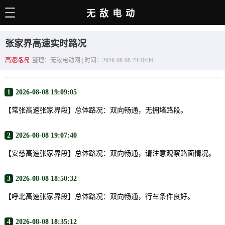
无敌电动
主页
张家界高速实时路况
电动百科
高速路况
整理：无敌电动网 | 时间：2026-08-08 23:40:36
电车资讯
1
2026-08-08 19:09:05
电车手册
【常张高速张家界段】总体路况：双向畅通，无拥堵路段。
选车推荐
2
2026-08-08 19:07:40
充电站
【安慈高速张家界段】总体路况：双向畅通，请注意观察路面情况。
用车百科
销量榜
3
2026-08-08 18:50:32
【呼北高速张家界段】总体路况：双向畅通，行车条件良好。
经销商
4
2026-08-08 18:35:12