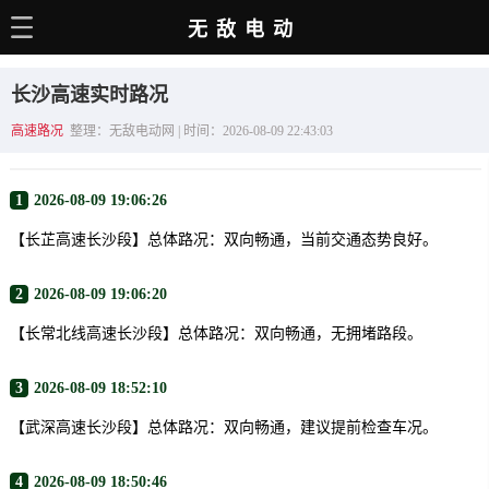
无敌电动
主页
长沙高速实时路况
电动百科
高速路况
整理：无敌电动网 | 时间：2026-08-09 22:43:03
电车资讯
1
2026-08-09 19:06:26
电车手册
【长芷高速长沙段】总体路况：双向畅通，当前交通态势良好。
选车推荐
2
2026-08-09 19:06:20
充电站
【长常北线高速长沙段】总体路况：双向畅通，无拥堵路段。
用车百科
销量榜
3
2026-08-09 18:52:10
【武深高速长沙段】总体路况：双向畅通，建议提前检查车况。
经销商
4
2026-08-09 18:50:46