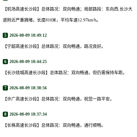
【机场高速长沙段】总体路况：双向畅通；局部路段：东向西,长沙大
道附近严重拥堵，长度810米，平均车速12.97km/h。
5
2026-08-09 18:49:12
【宁韶高速长沙段】总体路况：双向畅通，路况良好。
6
2026-08-09 18:44:25
【长沙绕城高速长沙段】总体路况：双向畅通，但仍需保持车距。
7
2026-08-09 18:38:56
【许广高速长沙段】总体路况：双向畅通，祝您一路平安。
8
2026-08-09 18:37:34
【长株高速长沙段】总体路况：双向畅通，通行顺畅。