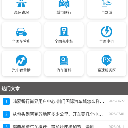
高速路况
城市限行
自驾游
全国车管所
全国充电桩
全国电价
汽车销量榜
汽车百科
高速服务区
热门文章
鸿蒙智行尚界用户中心·荆门国际汽车城怎么样、地址、电话、上班时间查询
1
2026-06-22
从包头到阿克苏地区多少公里、开车要几个小时？过路费、油费等
2
2026-07-01
瑞典品牌汽车推荐：带前排座椅加热、通风、按摩功能的车型有哪些？买哪款好？价格如何？
3
2026-06-11