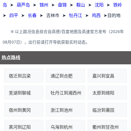
岛
➤
葫芦岛
➤
锦州
➤
盘锦
➤
鞍山
➤
沈阳
➤
铁岭
➤
四平
➤
长春
➤
吉林市
➤
牡丹江
➤
鸡西
➤目的地
※ 以上路况信息综合自高德/百度地图及高速官方发布（2026年
08月07日），出行前请打开导航获取实时动态。
热点路线
宿迁到吕梁
通辽到合肥
嘉兴到宜昌
芜湖到聊城
牡丹江到湘西州
太原到绵阳
宿州到黄冈
浙江到池州
临汾到莆田
黑河到辽阳
乌海到杭州
衢州到甘孜州