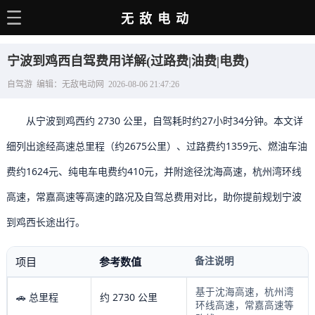
无敌电动
主页
宁波到鸡西自驾费用详解(过路费|油费|电费)
电动百科
自驾游 编辑：无敌电动网 2026-08-06 21:47:26
电车资讯
从宁波到鸡西约 2730 公里，自驾耗时约27小时34分钟。本文详
电车手册
细列出途经高速总里程（约2675公里）、过路费约1359元、燃油车油
选车推荐
费约1624元、纯电车电费约410元，并附途径沈海高速，杭州湾环线
充电站
高速，常嘉高速等高速的路况及自驾总费用对比，助你提前规划宁波
用车百科
到鸡西长途出行。
销量榜
备注说明
项目
参考数值
经销商
基于沈海高速，杭州湾
🚗 总里程
约 2730 公里
环线高速，常嘉高速等