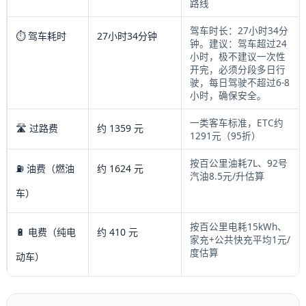
路线
驾车时长：27小时34分
⏱️ 驾车耗时
27小时34分钟
钟。建议：驾车超过24
小时，极不建议一次性
开完，必须分段多日行
驶，每日驾驶不超过6-8
小时，确保安全。
一类客车标准，ETC约
🛣️ 过路费
约 1359 元
1291元（95折）
按百公里油耗7L、92号
⛽ 油费（燃油
约 1624 元
汽油8.5元/升估算
车）
按百公里电耗15kWh、
🔋 电费（纯电
约 410 元
家充+公共快充平均1元/
度估算
动车）