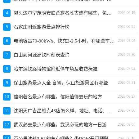
包头达尔罕茂明安联合旗名胜古迹有哪些，包头达尔罕茂明安联合旗景点名胜古迹推荐
4
2026-06-19
5
石家庄附近旅游景点排行榜
2026-06-25
电池容量70-90kWh、快充2-2.5小时，有哪些车推荐？价格多少？
6
2026-07-04
7
白山到河源高铁时刻表查询
2026-07-30
8
哈尔滨铁路博物馆附近停车场及收费标准
2026-07-02
9
保山旅游景点大全 自驾，保山旅游景区有哪些
2026-07-31
10
信阳著名景点有哪些，信阳值得去玩的地方
2026-06-27
沈阳天广吉星领克4S店怎么样、地址、电话、上班时间查询
11
2026-07-06
12
武汉必去景点有哪些，武汉必玩的地方一日游
2026-08-05
百公里油耗3-6L的车有哪些？带DOW开门预警的车型推荐与选购指南
13
2026-06-16