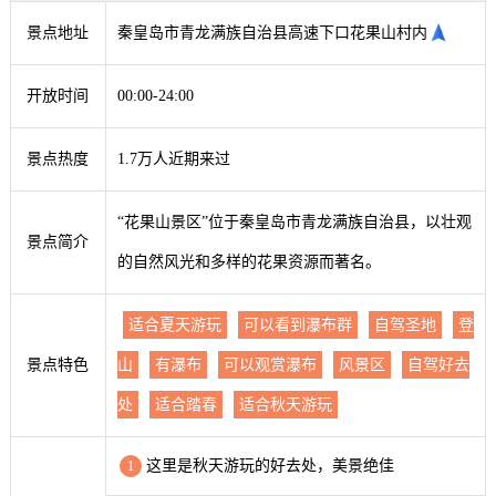
景点地址
秦皇岛市青龙满族自治县高速下口花果山村内
开放时间
00:00-24:00
景点热度
1.7万人近期来过
“花果山景区”位于秦皇岛市青龙满族自治县，以壮观
景点简介
的自然风光和多样的花果资源而著名。
适合夏天游玩
可以看到瀑布群
自驾圣地
登
景点特色
山
有瀑布
可以观赏瀑布
风景区
自驾好去
处
适合踏春
适合秋天游玩
这里是秋天游玩的好去处，美景绝佳
1