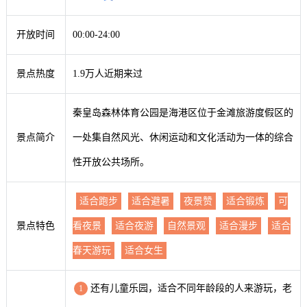
开放时间
00:00-24:00
景点热度
1.9万人近期来过
秦皇岛森林体育公园是海港区位于金滩旅游度假区的
景点简介
一处集自然风光、休闲运动和文化活动为一体的综合
性开放公共场所。
适合跑步
适合避暑
夜景赞
适合锻炼
可
景点特色
看夜景
适合夜游
自然景观
适合漫步
适合
春天游玩
适合女生
还有儿童乐园，适合不同年龄段的人来游玩，老
1