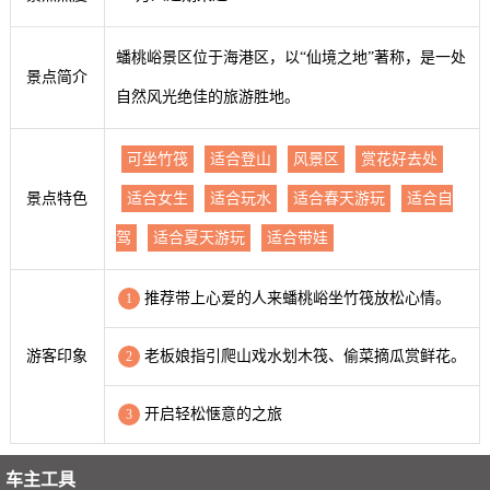
蟠桃峪景区位于海港区，以“仙境之地”著称，是一处
景点简介
自然风光绝佳的旅游胜地。
可坐竹筏
适合登山
风景区
赏花好去处
景点特色
适合女生
适合玩水
适合春天游玩
适合自
驾
适合夏天游玩
适合带娃
推荐带上心爱的人来蟠桃峪坐竹筏放松心情。
1
游客印象
老板娘指引爬山戏水划木筏、偷菜摘瓜赏鲜花。
2
开启轻松惬意的之旅
3
车主工具