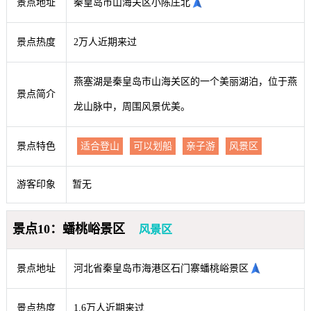
景点地址
秦皇岛市山海关区小陈庄北
景点热度
2万人近期来过
燕塞湖是秦皇岛市山海关区的一个美丽湖泊，位于燕
景点简介
龙山脉中，周围风景优美。
景点特色
适合登山
可以划船
亲子游
风景区
游客印象
暂无
景点10：蟠桃峪景区
风景区
景点地址
河北省秦皇岛市海港区石门寨蟠桃峪景区
景点热度
1.6万人近期来过