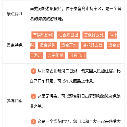
南戴河旅游度假区，位于秦皇岛市抚宁区，是一个著
景点简介
名的海滨旅游胜地。
有娱乐设施
适合观日出
赏枫好去处
24小
景点特色
时
适合遛狗
适合玩水
赏花好去处
适合夏
天游玩
沙子细腻
可看日出
从北京去北戴河二日游，包来回大巴加住宿，比
1
自己开车舒服，可以在来回路上休息。
这里无污染，可以观赏到日出奇观和海滩夜色浪
2
游客印象
漫之美。
这是一个赏花胜地，您可以和亲友一起来感受大
3