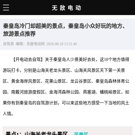
无敌电动
主页
秦皇岛冷门却超美的景点，秦皇岛小众好玩的地方、
电动百科
旅游景点推荐
自驾游 编辑：无敌电动网 2026-08-10 13:51:46
电车资讯
电车手册
【开电动去自驾】关于秦皇岛人少景美好去处，这10个地方值得
选车推荐
游玩打卡，分别是山海关老龙头景区、山海关风景区天下第一关景
区、黄金海岸风景区、花果山景区、龙云谷景区、秦皇岛森林体育公
充电站
园、南戴河旅游度假区、金海湾森林公园、燕塞湖、蟠桃峪景区，如
用车百科
果你有到秦皇岛的自驾游计划，可以来这些地方感受一下当地的风土
销量榜
人情。
经销商
景点1：山海关老龙头景区
风景区