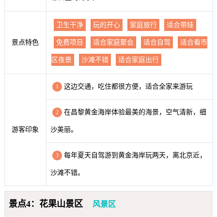
卫生干净
玩的开心
家庭旅行
适合带娃
景点特色
免费项目
适合家庭聚会
适合自驾
适合看市
区夜景
沙滩不错
适合家庭出行
这边交通，吃住都很方便，适合全家来游玩
1
在昌黎黄金海岸体验最美的海景，空气清新，细
2
游客印象
沙美丽。
每年夏天自驾游到黄金海岸玩两天，离北京近，
3
沙滩不错。
景点4：花果山景区
风景区