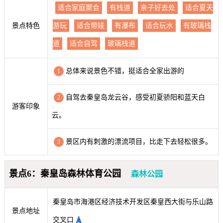
适合家庭聚会
有栈道
亲子好去处
适合夏天
景点特色
游玩
适合带娃
有瀑布
适合玩水
有玻璃栈
道
适合自驾
玻璃栈道
总体来说景色不错，挺适合全家出游的
1
自驾去秦皇岛龙云谷，感受初夏骄阳和蓝天白
2
游客印象
云。
景区内有刺激的漂流项目，比走下去轻松很多。
3
景点6：秦皇岛森林体育公园
森林公园
秦皇岛市海港区经济技术开发区秦皇西大街与乐山路
景点地址
交叉口