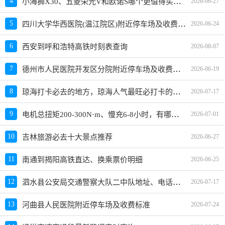
小海狮X30、五菱荣光V和欧诺S哪个更值得买？性价比、配置对比
4
2026-06-27
四川大学华西医院(温江院区)附近停车场及收费标准
5
2026-06-24
6
西安到呼和浩特高铁时刻表查询
2026-08-07
德州市人民医院开发区分院附近停车场及收费标准
7
2026-06-19
琼海打卡必去的地方，琼海人气最旺必打卡的十大景点
8
2026-07-17
电机总扭矩200-300N·m、慢充6-8小时，有哪些车推荐？
9
2026-07-01
10
吉林旅游必去十大景点推荐
2026-06-27
11
南通到揭阳高铁直达、换乘票价明细
2026-06-25
泗水县公安局交通警察大队二中队地址、电话、上班时间、能处理违章吗
12
2026-07-17
13
河曲县人民医院附近停车场及收费标准
2026-07-24