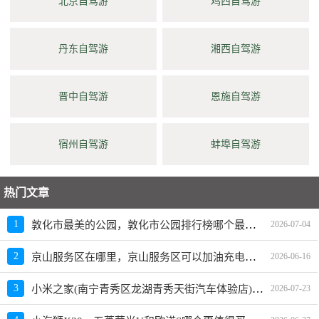
北京自驾游
鸡西自驾游
丹东自驾游
湘西自驾游
晋中自驾游
恩施自驾游
宿州自驾游
蚌埠自驾游
热门文章
敦化市最美的公园，敦化市公园排行榜哪个最好玩
1
2026-07-04
京山服务区在哪里，京山服务区可以加油充电吗？
2
2026-06-16
小米之家(南宁青秀区龙湖青秀天街汽车体验店)怎么样、地址、电话、上班时间查询
3
2026-07-23