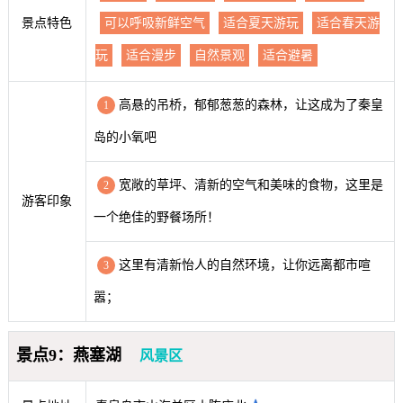
景点特色
可以呼吸新鲜空气
适合夏天游玩
适合春天游
玩
适合漫步
自然景观
适合避暑
高悬的吊桥，郁郁葱葱的森林，让这成为了秦皇
1
岛的小氧吧
宽敞的草坪、清新的空气和美味的食物，这里是
2
游客印象
一个绝佳的野餐场所！
这里有清新怡人的自然环境，让你远离都市喧
3
嚣；
景点9：燕塞湖
风景区