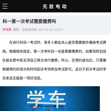
无敌电动
主页
科一第一次考试需要缴费吗
电动百科
考驾照
编辑：无敌电动网 2023-08-28 12:05:01
电车资讯
在进行科目一考试时，很多人都会关心是否需要额外缴纳考试费
电车手册
用。根据相关规定，第一次考科目一也是需要缴费的，如果驾校包括
选车推荐
在报名费中就无须自己再次进行缴费。所以，在预约成功后，只需要
充电站
根据预约的场次和时间前往考场参加考试即可。这对于初次考试的学
用车百科
员来说无疑是一项好消息。
销量榜
经销商