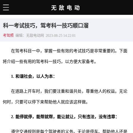
无敌电动
主页
科一考试技巧，驾考科一技巧顺口溜
电动百科
考驾照
编辑：无敌电动网 2023-08-25 14:22:01
电车资讯
在驾考科目一中，掌握一些有效的考试技巧是非常重要的。下面
电车手册
将介绍一些有用的驾考科一技巧，以方便大家备考。
选车推荐
1. 和谐社会，以人为本：
充电站
在道路上开车时，我们要注重和谐共处，尊重他人的权益。无论
用车百科
何时，只要可以停下来帮助他人就应该这样做。
销量榜
2. 能停就停，能帮就帮，能让就让，只有违法，没有违章：
经销商
遵守交通规则是每个驾驶者的义务。无论是停车、帮助他人还是