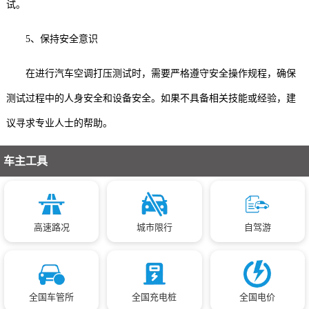
试。
5、保持安全意识
在进行汽车空调打压测试时，需要严格遵守安全操作规程，确保
测试过程中的人身安全和设备安全。如果不具备相关技能或经验，建
议寻求专业人士的帮助。
车主工具
高速路况
城市限行
自驾游
全国车管所
全国充电桩
全国电价