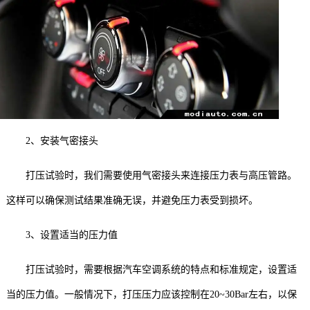
2、安装气密接头
打压试验时，我们需要使用气密接头来连接压力表与高压管路。
这样可以确保测试结果准确无误，并避免压力表受到损坏。
3、设置适当的压力值
打压试验时，需要根据汽车空调系统的特点和标准规定，设置适
当的压力值。一般情况下，打压压力应该控制在20~30Bar左右，以保