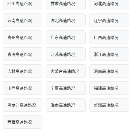
四川高速路况
甘肃高速路况
河北高速路况
云南高速路况
湖北高速路况
辽宁高速路况
贵州高速路况
广东高速路况
广西高速路况
青海高速路况
江苏高速路况
浙江高速路况
吉林高速路况
内蒙古高速路况
河南高速路况
山西高速路况
宁夏高速路况
福建高速路况
黑龙江高速路况
海南高速路况
新疆高速路况
西藏高速路况