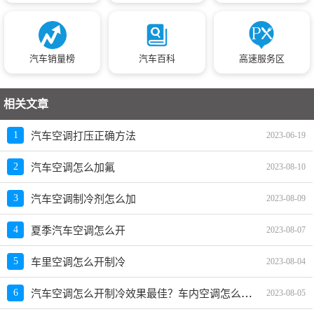
汽车销量榜
汽车百科
高速服务区
相关文章
1
汽车空调打压正确方法
2023-06-19
2
汽车空调怎么加氟
2023-08-10
3
汽车空调制冷剂怎么加
2023-08-09
4
夏季汽车空调怎么开
2023-08-07
5
车里空调怎么开制冷
2023-08-04
汽车空调怎么开制冷效果最佳？车内空调怎么开制冷
6
2023-08-05