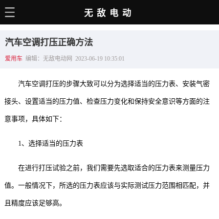
无敌电动
主页
汽车空调打压正确方法
电动百科
爱用车
编辑：无敌电动网 2023-06-19 10:35:01
电车资讯
汽车空调打压的步骤大致可以分为选择适当的压力表、安装气密
电车手册
接头、设置适当的压力值、检查压力变化和保持安全意识等方面的注
选车推荐
意事项，具体如下：
充电站
1、选择适当的压力表
用车百科
在进行打压试验之前，我们需要先选取适合的压力表来测量压力
销量榜
值。一般情况下，所选的压力表应该与实际测试压力范围相匹配，并
经销商
且精度应该足够高。