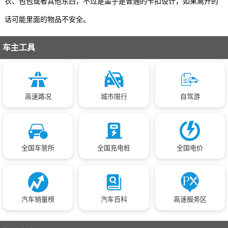
衣、包包或者其他东西，不过是盖子是普通的卡扣设计，如果离开的
话可能里面的物品不安全。
车主工具
高速路况
城市限行
自驾游
全国车管所
全国充电桩
全国电价
汽车销量榜
汽车百科
高速服务区