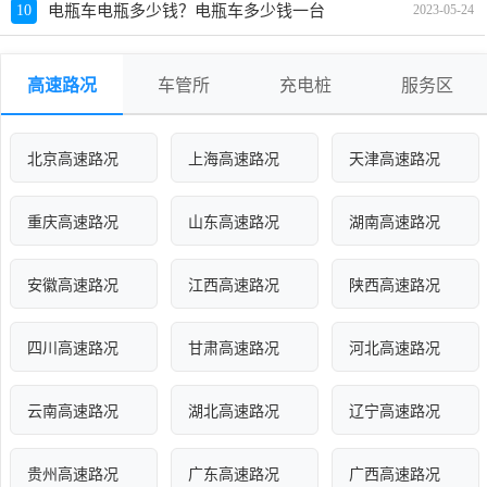
10
电瓶车电瓶多少钱？电瓶车多少钱一台
2023-05-24
高速路况
车管所
充电桩
服务区
北京高速路况
上海高速路况
天津高速路况
重庆高速路况
山东高速路况
湖南高速路况
安徽高速路况
江西高速路况
陕西高速路况
四川高速路况
甘肃高速路况
河北高速路况
云南高速路况
湖北高速路况
辽宁高速路况
贵州高速路况
广东高速路况
广西高速路况