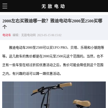
无敌电动
主页
2000左右买雅迪哪一款？雅迪电动车2000至2500买哪
电动百科
个
电动车
编辑：无敌电动网 2023-05-15 06:15:02
电车资讯
电车手册
雅迪电动车2000至2500可以买UFO PRO、贝塔、乐萌和小钢炮等
选车推荐
等。这几款车的售价都是在2000元至2500元这个范围的。当然，也不
乏有一些车型在经过折扣优惠活动之后，售价可能会降低到这个范围
充电站
之内，有兴趣的话可以蹲一蹲优惠活动。
用车百科
销量榜
经销商