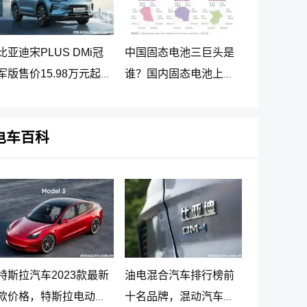
比亚迪宋PLUS DMi冠
中国固态电池三巨头是
军版售价15.98万元起，
谁？国内固态电池上市
2023宋PLUS DM-i冠军
公司排名
版正式上市
电车百科
特斯拉汽车2023款最新
油电混合汽车排行榜前
款价格，特斯拉电动汽
十名品牌，混动汽车十