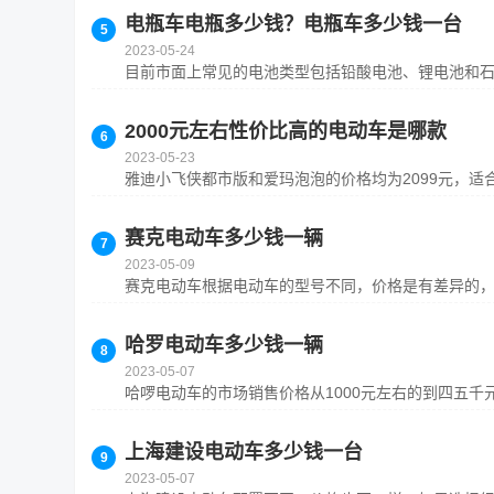
电瓶车电瓶多少钱？电瓶车多少钱一台
2023-05-24
目前市面上常见的电池类型包括铅酸电池、锂电池和石墨
2000元左右性价比高的电动车是哪款
2023-05-23
雅迪小飞侠都市版和爱玛泡泡的价格均为2099元，适合
赛克电动车多少钱一辆
2023-05-09
赛克电动车根据电动车的型号不同，价格是有差异的，一般
哈罗电动车多少钱一辆
2023-05-07
哈啰电动车的市场销售价格从1000元左右的到四五千元
上海建设电动车多少钱一台
2023-05-07