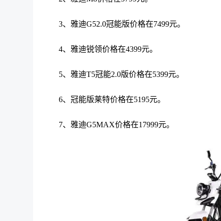
3、雅迪G52.0冠能版价格在7499元。
4、雅迪锐领价格在4399元。
5、雅迪T5冠能2.0版价格在5399元。
6、冠能版莱特价格在5195元。
7、雅迪G5MAX价格在17999元。