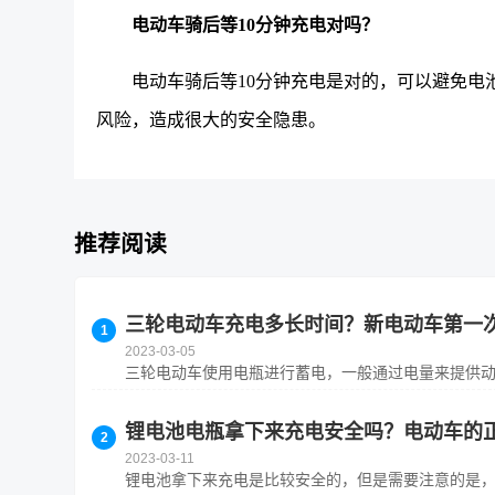
电动车骑后等10分钟充电对吗？
电动车骑后等10分钟充电是对的，可以避免电
风险，造成很大的安全隐患。
推荐阅读
三轮电动车充电多长时间？新电动车第一
2023-03-05
三轮电动车使用电瓶进行蓄电，一般通过电量来提供动力
锂电池电瓶拿下来充电安全吗？电动车的
2023-03-11
锂电池拿下来充电是比较安全的，但是需要注意的是，锂