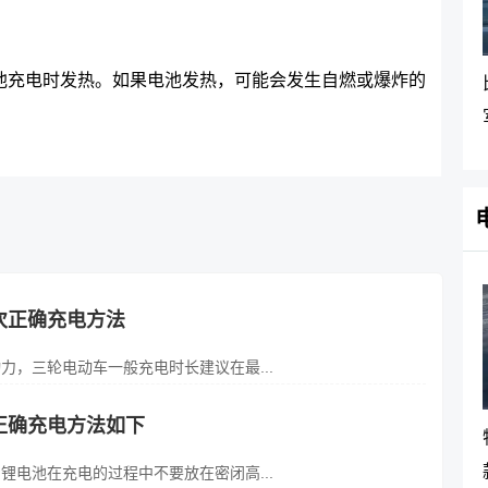
池充电时发热。如果电池发热，可能会发生自燃或爆炸的
次正确充电方法
，三轮电动车一般充电时长建议在最...
正确充电方法如下
电池在充电的过程中不要放在密闭高...