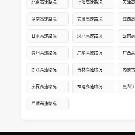
北京高速路况
上海高速路况
天津
湖南高速路况
安徽高速路况
江西
甘肃高速路况
河北高速路况
云南
贵州高速路况
广东高速路况
广西
浙江高速路况
吉林高速路况
内蒙
宁夏高速路况
福建高速路况
黑龙
西藏高速路况