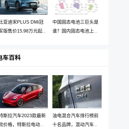
比亚迪宋PLUS DMi冠
中国固态电池三巨头是
军版售价15.98万元起，
谁？国内固态电池上市
2023宋PLUS DM-i冠军
公司排名
版正式上市
电车百科
特斯拉汽车2023款最新
油电混合汽车排行榜前
款价格，特斯拉电动汽
十名品牌，混动汽车十