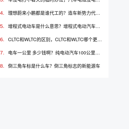
理想蔚来小鹏都是谁代工的？造车新势力代工厂分别是哪些
增程式电动车是什么意思？增程式电动汽车优缺点
CLTC和WLTC的区别，CLTC和WLTC哪个更准确
电车一公里 多少钱啊？纯电动汽车100公里多少度电
倒三角车标是什么车？倒三角标志的新能源车