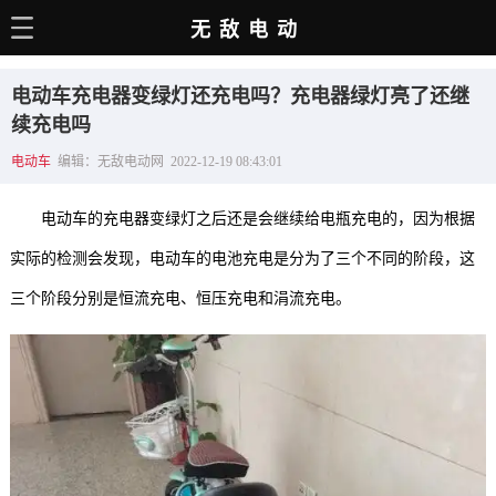
无敌电动
主页
电动车充电器变绿灯还充电吗？充电器绿灯亮了还继
电动百科
续充电吗
电动车
编辑：无敌电动网 2022-12-19 08:43:01
电车资讯
电车手册
电动车的充电器变绿灯之后还是会继续给电瓶充电的，因为根据
选车推荐
实际的检测会发现，电动车的电池充电是分为了三个不同的阶段，这
三个阶段分别是恒流充电、恒压充电和涓流充电。
充电站
用车百科
销量榜
经销商