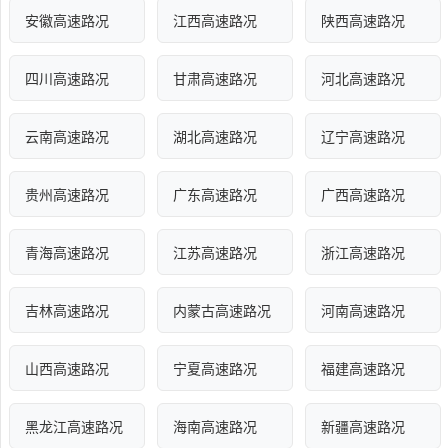
安徽高速路况
江西高速路况
陕西高速路况
四川高速路况
甘肃高速路况
河北高速路况
云南高速路况
湖北高速路况
辽宁高速路况
贵州高速路况
广东高速路况
广西高速路况
青海高速路况
江苏高速路况
浙江高速路况
吉林高速路况
内蒙古高速路况
河南高速路况
山西高速路况
宁夏高速路况
福建高速路况
黑龙江高速路况
海南高速路况
新疆高速路况