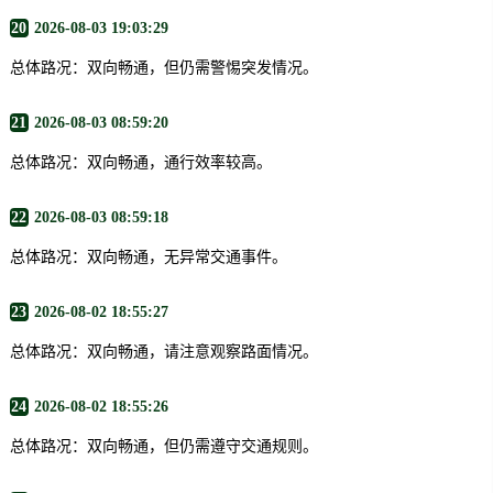
20
2026-08-03 19:03:29
总体路况：双向畅通，但仍需警惕突发情况。
21
2026-08-03 08:59:20
总体路况：双向畅通，通行效率较高。
22
2026-08-03 08:59:18
总体路况：双向畅通，无异常交通事件。
23
2026-08-02 18:55:27
总体路况：双向畅通，请注意观察路面情况。
24
2026-08-02 18:55:26
总体路况：双向畅通，但仍需遵守交通规则。