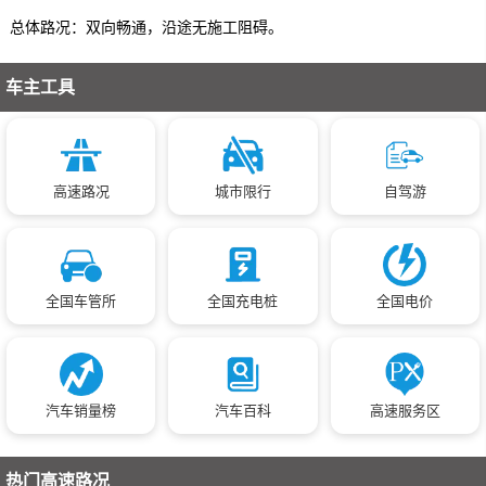
总体路况：双向畅通，沿途无施工阻碍。
车主工具
高速路况
城市限行
自驾游
全国车管所
全国充电桩
全国电价
汽车销量榜
汽车百科
高速服务区
热门高速路况