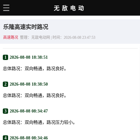
无敌电动
主页
乐隆高速实时路况
电动百科
高速路况
整理：无敌电动网 | 时间：2026-08-08 23:47:53
电车资讯
1
2026-08-08 18:38:51
电车手册
总体路况：双向畅通，路况良好。
选车推荐
2
2026-08-08 18:38:50
充电站
总体路况：双向畅通，路况良好。
用车百科
销量榜
3
2026-08-08 08:34:47
总体路况：双向畅通，路况压力较小。
经销商
4
2026-08-08 08:34:46