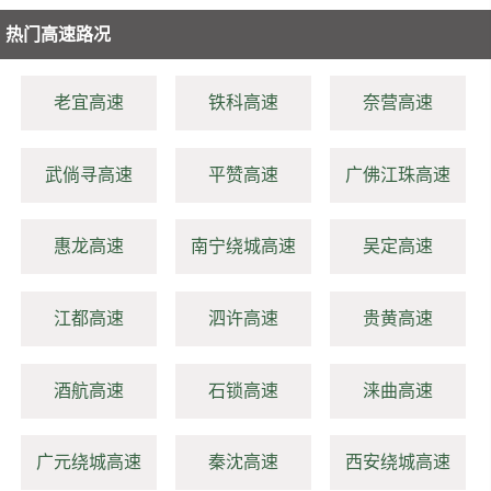
热门高速路况
老宜高速
铁科高速
奈营高速
武倘寻高速
平赞高速
广佛江珠高速
惠龙高速
南宁绕城高速
吴定高速
江都高速
泗许高速
贵黄高速
酒航高速
石锁高速
涞曲高速
广元绕城高速
秦沈高速
西安绕城高速