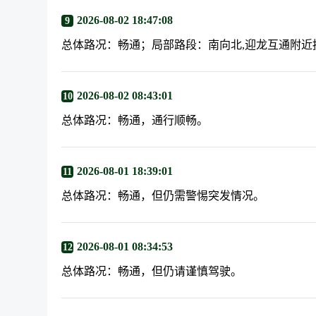
2026-08-02 18:47:08
9
总体路况：畅通；局部路段：南向北,迎龙互通附近拥堵，
2026-08-02 08:43:01
10
总体路况：畅通，通行顺畅。
2026-08-01 18:39:01
11
总体路况：畅通，但仍需警惕突发情况。
2026-08-01 08:34:53
12
总体路况：畅通，但仍请谨慎驾驶。