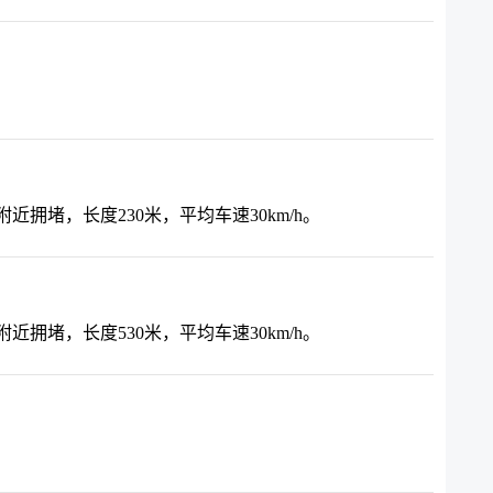
拥堵，长度230米，平均车速30km/h。
拥堵，长度530米，平均车速30km/h。