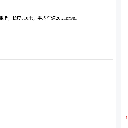
长度810米，平均车速26.21km/h。