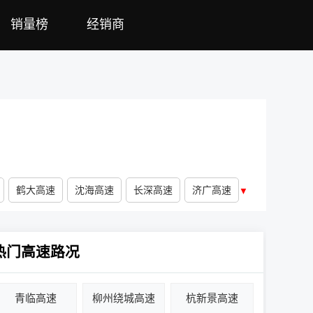
销量榜
经销商
鹤大高速
沈海高速
长深高速
济广高速
▼
热门高速路况
青临高速
柳州绕城高速
杭新景高速