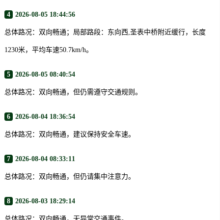
4
2026-08-05 18:44:56
总体路况：双向畅通；局部路段：东向西,圣表中桥附近缓行，长度
1230米，平均车速50.7km/h。
5
2026-08-05 08:40:54
总体路况：双向畅通，但仍需遵守交通规则。
6
2026-08-04 18:36:54
总体路况：双向畅通，建议保持安全车速。
7
2026-08-04 08:33:11
总体路况：双向畅通，但仍请集中注意力。
8
2026-08-03 18:29:14
总体路况：双向畅通，无异常交通事件。