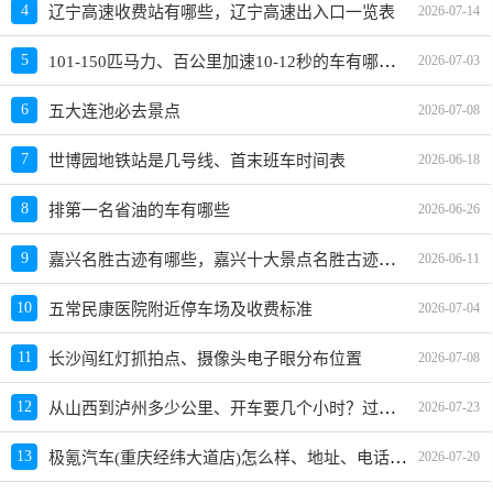
4
辽宁高速收费站有哪些，辽宁高速出入口一览表
2026-07-14
101-150匹马力、百公里加速10-12秒的车有哪些？买哪款好？价格多少？
5
2026-07-03
6
五大连池必去景点
2026-07-08
7
世博园地铁站是几号线、首末班车时间表
2026-06-18
8
排第一名省油的车有哪些
2026-06-26
嘉兴名胜古迹有哪些，嘉兴十大景点名胜古迹推荐
9
2026-06-11
10
五常民康医院附近停车场及收费标准
2026-07-04
11
长沙闯红灯抓拍点、摄像头电子眼分布位置
2026-07-08
从山西到泸州多少公里、开车要几个小时？过路费、油费等
12
2026-07-23
极氪汽车(重庆经纬大道店)怎么样、地址、电话、上班时间查询
13
2026-07-20