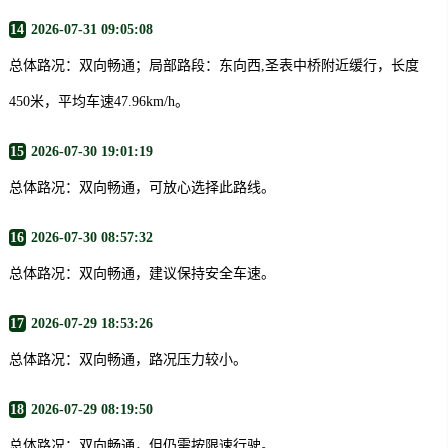
14
2026-07-31 09:05:08
总体路况：双向畅通；局部路段：东向西,圣表中桥附近缓行，长度
450米，平均车速47.96km/h。
15
2026-07-30 19:01:19
总体路况：双向畅通，可放心选择此路线。
16
2026-07-30 08:57:32
总体路况：双向畅通，建议保持安全车速。
17
2026-07-29 18:53:26
总体路况：双向畅通，路况压力较小。
18
2026-07-29 08:19:50
总体路况：双向畅通，但仍需按限速行驶。