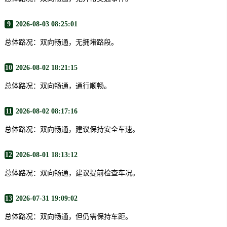
9
2026-08-03 08:25:01
总体路况：双向畅通，无拥堵路段。
10
2026-08-02 18:21:15
总体路况：双向畅通，通行顺畅。
11
2026-08-02 08:17:16
总体路况：双向畅通，建议保持安全车速。
12
2026-08-01 18:13:12
总体路况：双向畅通，建议提前检查车况。
13
2026-07-31 19:09:02
总体路况：双向畅通，但仍需保持车距。