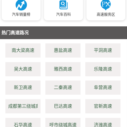
汽车销量榜
汽车百科
高速服务区
热门高速路况
南大梁高速
惠盐高速
平洞高速
吴大高速
雅西高速
乐隆高速
新卫高速
二秦高速
阜营高速
成都第三绕城高速
巴达高速
官新高速
石华高速
呼市绕城高速
济潍高速