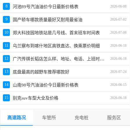
8
河池89号汽油油价今日最新价格表
2026-06-08
9
国产轿车哪款质量最好又耐用最省油
2026-07-02
10
郑大科技园地铁站是几号线、首末班车时间表
2026-07-08
11
乌兰察布到喀什地区高铁直达、换乘票价明细
2026-06-18
广汽传祺长韬店怎么样、地址、电话、上班时间查询
12
2026-06-18
13
底盘最高的越野车推荐哪款好
2026-07-24
14
山南98号汽油油价今日最新价格表
2026-06-15
15
别克suv车型大全及价格
2026-06-18
高速路况
车管所
充电桩
服务区