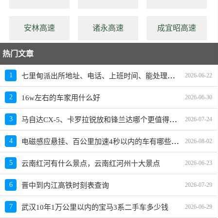
安林高速
诸永高速
成宜昭高速
热门文章
七里甸派出所地址、电话、上班时间、能处理违章吗
1
2026-06-22
2
16w左右的车家用什么好
2026-06-30
马自达CX-5、卡罗拉锐放和锋兰达哪个更值得买？性价比、配置对比
3
2026-07-24
电磁感应悬挂、百公里加速4秒以内的车有哪些？买哪款好？价格多少？
4
2026-08-02
5
云南红河有什么景点，云南红河州十大景点
2026-06-23
6
晋中到内江高铁时刻表查询
2026-07-29
7
武汉10年1万公里以内的宝马3系二手车多少钱
2026-06-29