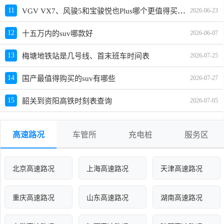
VGV VX7、风骏5和宝骏悦也Plus哪个更值得买？性价比、配置对比
11
2026-06-23
12
十五万内的suv哪款好
2026-06-07
13
梅塘地铁站是几号线、首末班车时间表
2026-07-25
14
国产最值得购买的suv有哪些
2026-07-27
15
韶关到资阳高铁时刻表查询
2026-07-05
高速路况
车管所
充电桩
服务区
北京高速路况
上海高速路况
天津高速路况
重庆高速路况
山东高速路况
湖南高速路况