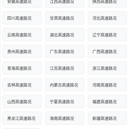
安徽高速路况
江西高速路况
陕西高速路况
四川高速路况
甘肃高速路况
河北高速路况
云南高速路况
湖北高速路况
辽宁高速路况
贵州高速路况
广东高速路况
广西高速路况
青海高速路况
江苏高速路况
浙江高速路况
吉林高速路况
内蒙古高速路况
河南高速路况
山西高速路况
宁夏高速路况
福建高速路况
黑龙江高速路况
海南高速路况
新疆高速路况