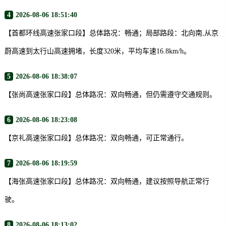
4
2026-08-06 18:51:40
【首都环线高速张家口段】总体路况：畅通；局部路段：北向南,从京
蔚高速到太行山高速拥堵，长度320米，平均车速16.8km/h。
5
2026-08-06 18:38:07
【张尚高速张家口段】总体路况：双向畅通，但仍需遵守交通规则。
6
2026-08-06 18:23:08
【京礼高速张家口段】总体路况：双向畅通，可正常通行。
7
2026-08-06 18:19:59
【海张高速张家口段】总体路况：双向畅通，建议按照导航正常行
驶。
8
2026-08-06 18:13:02