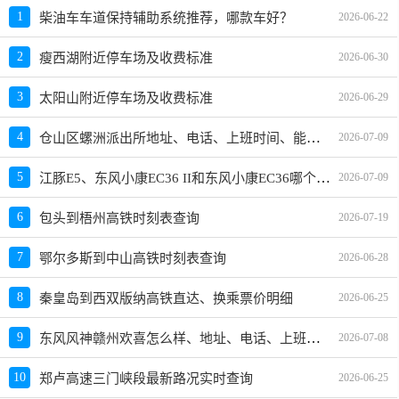
1
柴油车车道保持辅助系统推荐，哪款车好？
2026-06-22
2
瘦西湖附近停车场及收费标准
2026-06-30
3
太阳山附近停车场及收费标准
2026-06-29
仓山区螺洲派出所地址、电话、上班时间、能处理违章吗
4
2026-07-09
江豚E5、东风小康EC36 II和东风小康EC36哪个更值得买？性价比、配置对比
5
2026-07-09
6
包头到梧州高铁时刻表查询
2026-07-19
7
鄂尔多斯到中山高铁时刻表查询
2026-06-28
8
秦皇岛到西双版纳高铁直达、换乘票价明细
2026-06-25
东风风神赣州欢喜怎么样、地址、电话、上班时间查询
9
2026-07-08
10
郑卢高速三门峡段最新路况实时查询
2026-06-25