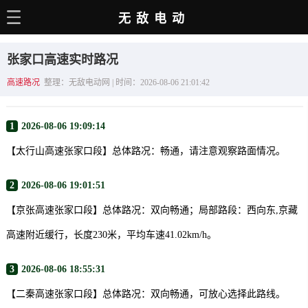
无敌电动
主页
张家口高速实时路况
电动百科
高速路况
整理：无敌电动网 | 时间：2026-08-06 21:01:42
电车资讯
1
2026-08-06 19:09:14
电车手册
【太行山高速张家口段】总体路况：畅通，请注意观察路面情况。
选车推荐
2
2026-08-06 19:01:51
充电站
【京张高速张家口段】总体路况：双向畅通；局部路段：西向东,京藏
用车百科
高速附近缓行，长度230米，平均车速41.02km/h。
销量榜
3
2026-08-06 18:55:31
经销商
【二秦高速张家口段】总体路况：双向畅通，可放心选择此路线。