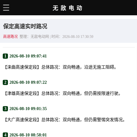
无敌电动
主页
保定高速实时路况
电动百科
高速路况
整理：无敌电动网 | 时间：2026-08-10 17:30:59
电车资讯
1
2026-08-10 09:07:41
电车手册
【涞曲高速保定段】总体路况：双向畅通，沿途无施工阻碍。
选车推荐
2
2026-08-10 09:07:22
充电站
【津雄高速保定段】总体路况：双向畅通，但仍需按限速行驶。
用车百科
销量榜
3
2026-08-10 09:01:35
【大广高速保定段】总体路况：双向畅通，但仍需警惕突发情况。
经销商
4
2026-08-10 08:58:01