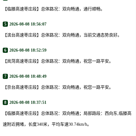
【临滕高速枣庄段】总体路况：双向畅通，通行顺畅。
5
2026-08-08 18:56:07
【滨台高速枣庄段】总体路况：双向畅通，当前交通态势良好。
6
2026-08-08 18:52:59
【岚菏高速枣庄段】总体路况：双向畅通，祝您一路平安。
7
2026-08-08 18:48:49
【京台高速枣庄段】总体路况：双向畅通，祝您一路平安。
8
2026-08-08 18:37:51
【临滕高速枣庄段】总体路况：双向畅通；局部路段：西向东,临滕高
速附近拥堵，长度340米，平均车速30.74km/h。