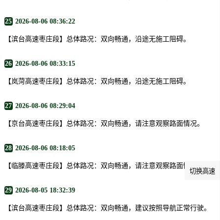
25
2026-08-06 08:36:22
【滨台高速枣庄段】总体路况：双向畅通，沿途无施工阻碍。
26
2026-08-06 08:33:15
【岚菏高速枣庄段】总体路况：双向畅通，沿途无施工阻碍。
27
2026-08-06 08:29:04
【京台高速枣庄段】总体路况：双向畅通，请注意观察路面情况。
28
2026-08-06 08:18:05
【临滕高速枣庄段】总体路况：双向畅通，请注意观察路面情况。
切换高速
29
2026-08-05 18:32:39
【滨台高速枣庄段】总体路况：双向畅通，建议按照导航正常行驶。