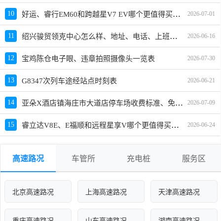
好运、睿行EM60和跨越星V7 EV哪个更值得买？性价比、配置对比
10
2026-07-01
绍兴骏贸领克中心怎么样、地址、电话、上班时间查询
11
2026-06-16
12
宝鸡陈仓电子眼、违章拍照摄像头一览表
2026-07-30
13
G8347次列车途经站点时刻表
2026-06-21
亚朵X酒店镇海庄市大道店停车场收费标准、免费时长、日租月租信息
14
2026-07-09
睿立达V8E、E福顺和远程星享V哪个更值得买？性价比、配置对比
15
2026-06-24
高速路况
车管所
充电桩
服务区
北京高速路况
上海高速路况
天津高速路况
重庆高速路况
山东高速路况
湖南高速路况