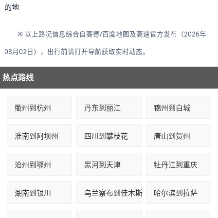
的地
※ 以上路况信息综合自高德/百度地图及高速官方发布（2026年
08月02日），出行前请打开导航获取实时动态。
热点路线
衢州到杭州
丹东到丽江
锦州到白城
淮南到阿坝州
四川到攀枝花
唐山到贺州
沧州到鄂州
黑河到天津
牡丹江到重庆
湖南到银川
乌兰察布到佳木斯
哈尔滨到拉萨