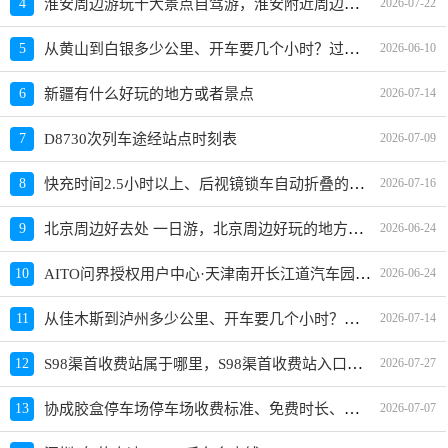
淮安周边游玩十大景点自驾游，淮安附近周边旅游景点大全推荐
4
2026-07-22
从黄山到白银多少公里、开车要几个小时？过路费、油费等
5
2026-06-10
6
新疆有什么好玩的地方或者景点
2026-07-14
7
D8730次列车途经站点时刻表
2026-07-09
快充时间2.5小时以上、后视镜锁车自动折叠的车型有哪些？买哪款好？价格多少？
8
2026-07-16
北京周边好去处 一日游，北京周边好玩的地方推荐
9
2026-06-24
AITO问界授权用户中心·天津南开长江道汽车园怎么样、地址、电话、上班时间查询
10
2026-06-24
从佳木斯到泸州多少公里、开车要几个小时？过路费、油费等
11
2026-07-14
S98渠首收费站属于哪里，S98渠首收费站入口的详细地址
12
2026-07-27
协成胶盒停车场停车场收费标准、免费时长、日租月租信息
13
2026-07-07