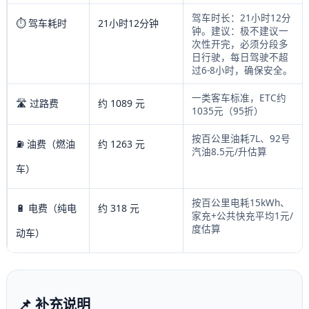
驾车时长：21小时12分
⏱️ 驾车耗时
21小时12分钟
钟。建议：极不建议一
次性开完，必须分段多
日行驶，每日驾驶不超
过6-8小时，确保安全。
一类客车标准，ETC约
🛣️ 过路费
约 1089 元
1035元（95折）
按百公里油耗7L、92号
⛽ 油费（燃油
约 1263 元
汽油8.5元/升估算
车）
按百公里电耗15kWh、
🔋 电费（纯电
约 318 元
家充+公共快充平均1元/
度估算
动车）
📌 补充说明