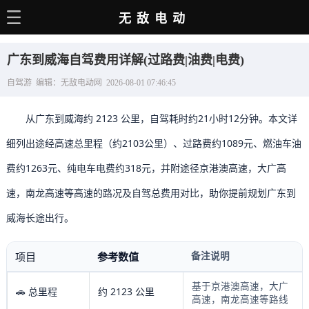
无敌电动
主页
广东到威海自驾费用详解(过路费|油费|电费)
电动百科
自驾游 编辑：无敌电动网 2026-08-01 07:46:45
电车资讯
从广东到威海约 2123 公里，自驾耗时约21小时12分钟。本文详
电车手册
细列出途经高速总里程（约2103公里）、过路费约1089元、燃油车油
选车推荐
费约1263元、纯电车电费约318元，并附途径京港澳高速，大广高
充电站
速，南龙高速等高速的路况及自驾总费用对比，助你提前规划广东到
用车百科
威海长途出行。
销量榜
备注说明
项目
参考数值
经销商
基于京港澳高速，大广
🚗 总里程
约 2123 公里
高速，南龙高速等路线