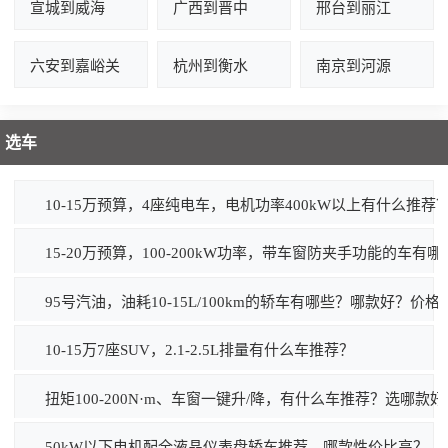
宣城到威海
广西到晋中
邢台到丽江
六安到嘉峪关
杭州到衡水
南京到河源
选车
10-15万预算，4座纯电车，电机功率400kW以上有什么推荐
15-20万预算，100-200kW功率，带车窗防夹手功能的车
95号汽油，油耗10-15L/100km的轿车有哪些？哪款好？价
10-15万7座SUV，2.1-2.5L排量有什么车推荐？
扭矩100-200N·m、车窗一键升/降，有什么车推荐？选哪款好
50kW以下电机配全液晶仪表盘轿车推荐，哪款性价比高？