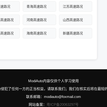
高速路况
青海高速路况
江苏高速路况
古高速路况
河南高速路况
山西高速路况
江高速路况
海南高速路况
新疆高速路况
ModiAuto内容仅供个人学习使用
n的个别行为侵犯了任何一方的正当权益，请联系我们；我们在核实后将在
联系邮箱：modiauto@foxmail.com
网站备案：
粤ICP备20063297号