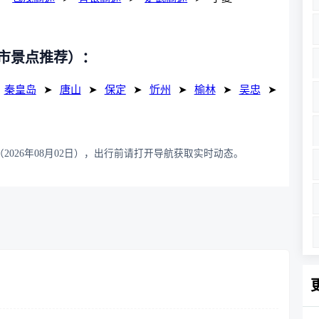
市景点推荐）：
秦皇岛
➤
唐山
➤
保定
➤
忻州
➤
榆林
➤
吴忠
➤
2026年08月02日），出行前请打开导航获取实时动态。