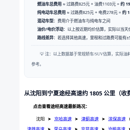
燃油车总费用
≈ 过路费825元 + 油费1103元 =
约 1
纯电动车总费用
≈ 过路费825元 + 电费278元 =
约 1
混动车型
：费用介于燃油车与纯电车之间
油价/电价浮动
：以上按近期均价估算，实际以当天
路线差异
：若选择其他高速，里程和过路费可能有±
💡 注：以上数据基于常规轿车/SUV估算，实际
参考。
从沈阳到宁夏途经高速约 1805 公里（收
点击查看途经高速最新路况：
沈阳
➤
京哈高速
➤
津蓟高速
➤
滨保高速
津雄高速
➤
荣乌高速
➤
京昆高速
➤
沧榆高速