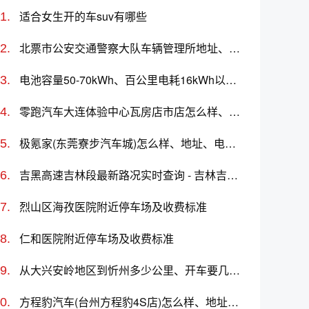
适合女生开的车suv有哪些
北票市公安交通警察大队车辆管理所地址、电话、上班时间、能处理违章吗
电池容量50-70kWh、百公里电耗16kWh以上的车有哪些？哪款值得买？价格多少？
零跑汽车大连体验中心瓦房店市店怎么样、地址、电话、上班时间查询
极氪家(东莞寮步汽车城)怎么样、地址、电话、上班时间查询
吉黑高速吉林段最新路况实时查询 - 吉林吉黑高速最新消息 - 车流量大吗
烈山区海孜医院附近停车场及收费标准
仁和医院附近停车场及收费标准
从大兴安岭地区到忻州多少公里、开车要几个小时？过路费、油费等
方程豹汽车(台州方程豹4S店)怎么样、地址、电话、上班时间查询