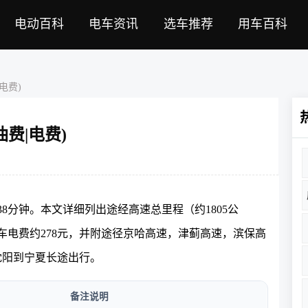
电动百科
电车资讯
选车推荐
用车百科
电费)
费|电费)
时38分钟。本文详细列出途经高速总里程（约1805公
电车电费约278元，并附途径京哈高速，津蓟高速，滨保高
沈阳到宁夏长途出行。
备注说明