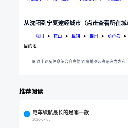
从沈阳到宁夏途经城市（点击查看所在城
沈阳
➤
鞍山
➤
盘锦
➤
锦州
➤
葫芦岛
➤
目的地
※ 以上路况信息综合自高德/百度地图及高速官方发布（
推荐阅读
电车续航最长的是哪一款
2026-07-30