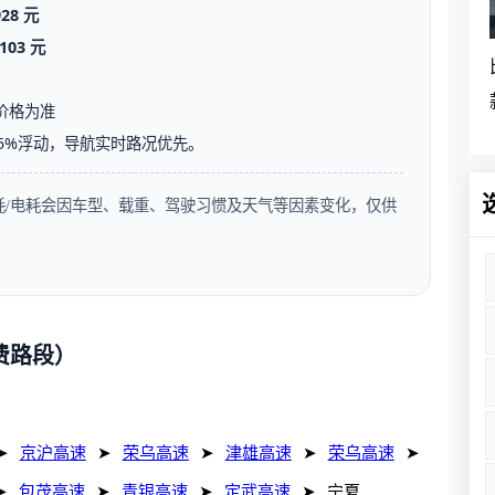
928 元
103 元
价格为准
5%浮动，导航实时路况优先。
油耗/电耗会因车型、载重、驾驶习惯及天气等因素变化，仅供
费路段）
➤
京沪高速
➤
荣乌高速
➤
津雄高速
➤
荣乌高速
➤
➤
包茂高速
➤
青银高速
➤
定武高速
➤
宁夏