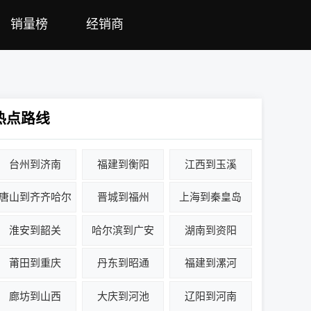
销量榜
经销商
热点路线
台州到济南
福建到衡阳
江西到玉溪
唐山到齐齐哈尔
晋城到福州
上海到秦皇岛
淮安到韶关
哈尔滨到广安
湖南到资阳
莆田到重庆
丹东到昭通
福建到漯河
廊坊到山西
大庆到河池
辽阳到河南