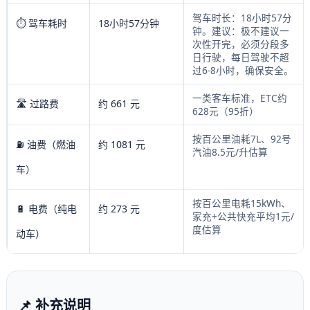
驾车时长：18小时57分
⏱️ 驾车耗时
18小时57分钟
钟。建议：极不建议一
次性开完，必须分段多
日行驶，每日驾驶不超
过6-8小时，确保安全。
一类客车标准，ETC约
🛣️ 过路费
约 661 元
628元（95折）
按百公里油耗7L、92号
⛽ 油费（燃油
约 1081 元
汽油8.5元/升估算
车）
按百公里电耗15kWh、
🔋 电费（纯电
约 273 元
家充+公共快充平均1元/
度估算
动车）
📌 补充说明