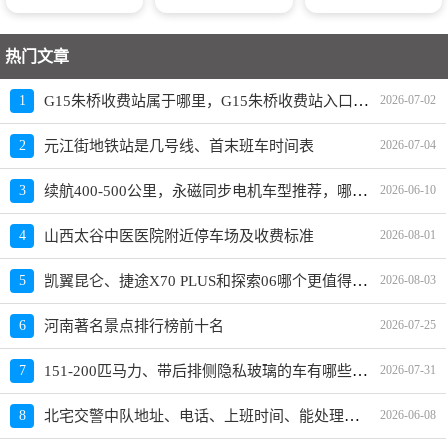
热门文章
G15朱桥收费站属于哪里，G15朱桥收费站入口的详细地址
1
2026-07-02
2
元江街地铁站是几号线、首末班车时间表
2026-07-04
续航400-500公里，永磁同步电机车型推荐，哪款车好、价格多少
3
2026-06-10
4
山西太谷中医医院附近停车场及收费标准
2026-08-01
凯翼昆仑、捷途X70 PLUS和探索06哪个更值得买？性价比、配置对比
5
2026-08-03
6
河南著名景点排行榜前十名
2026-07-25
151-200匹马力、带后排侧隐私玻璃的车有哪些？买哪款好？
7
2026-07-31
北宅交警中队地址、电话、上班时间、能处理违章吗
8
2026-06-08