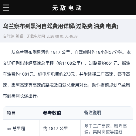
无敌电动
主页
乌兰察布到黑河自驾费用详解(过路费|油费|电费)
电动百科
自驾游 编辑：无敌电动网 2026-08-01 00:46:39
电车资讯
从乌兰察布到黑河约 1817 公里，自驾耗时约18小时57分钟。本
电车手册
文详细列出途经高速总里程（约1108公里）、过路费约661元、燃油
选车推荐
车油费约1081元、纯电车电费约273元，并附途径二广高速，察呼高
充电站
速，集阿高速等高速的路况及自驾总费用对比，助你提前规划乌兰察
用车百科
布到黑河长途出行。
销量榜
备注说明
项目
参考数值
经销商
基于二广高速，察呼高
🚗 总里程
约 1817 公里
速，集阿高速等路线