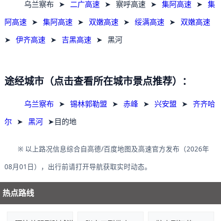
乌兰察布
➤
二广高速
➤
察呼高速
➤
集阿高速
➤
集
阿高速
➤
集阿高速
➤
双嫩高速
➤
绥满高速
➤
双嫩高速
➤
伊齐高速
➤
吉黑高速
➤
黑河
途经城市（点击查看所在城市景点推荐）：
乌兰察布
➤
锡林郭勒盟
➤
赤峰
➤
兴安盟
➤
齐齐哈
尔
➤
黑河
➤目的地
※ 以上路况信息综合自高德/百度地图及高速官方发布（2026年
08月01日），出行前请打开导航获取实时动态。
热点路线