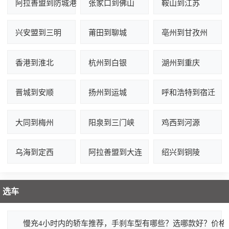
阿拉善盟到防城港
张家口到佛山
鞍山到江苏
兴安盟到三明
莆田到聊城
亳州到甘孜州
香港到淮北
杭州到白银
湖州到重庆
晋城到安顺
扬州到运城
呼和浩特到宿迁
大同到梅州
阳泉到三门峡
鸡西到河源
乌海到定西
阿拉善盟到大连
绍兴到铜陵
选车
慢充4小时内的轿车推荐，手刹车型有哪些？选哪款好？价格