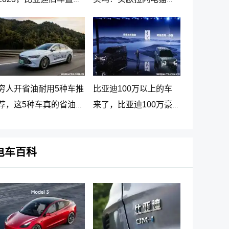
新车价格表
大忠告
穷人开省油耐用5种车推
比亚迪100万以上的车
荐，这5种车真的省油又
来了，比亚迪100万豪
耐用
车贵在哪里
电车百科