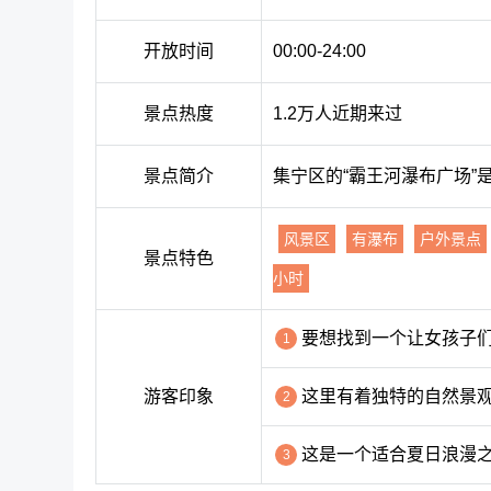
开放时间
00:00-24:00
景点热度
1.2万人近期来过
景点简介
集宁区的“霸王河瀑布广场
风景区
有瀑布
户外景点
景点特色
小时
要想找到一个让女孩子
1
游客印象
这里有着独特的自然景
2
这是一个适合夏日浪漫
3