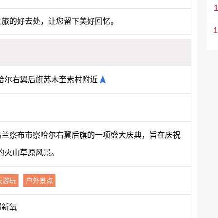
之旅的好去处，让您留下美好回忆。
哈尔右翼后旗苏木奎素村附近
是乌兰察布市察哈尔右翼后旗的一项盛大庆典，旨在庆祝
的火山草原风景。
天游玩
户外景点
郁新氧