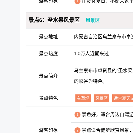
游客印象
在炎炎夏日，不妨来这
1
景点6：圣水梁风景区
风景区
景点地址
内蒙古自治区乌兰察布市卓
景点热度
1.0万人近期来过
乌兰察布市卓资县的“圣水
景点简介
的峡谷为特色。
景点特色
有草坪
风景区
适合夏天
景色好，适合周边自驾
1
游客印象
景点适合徒步欣赏风景
2