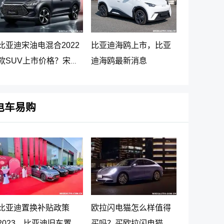
比亚迪宋油电混合2022
比亚迪海鸥上市，比亚
款SUV上市价格？宋
迪海鸥最新消息
PLUS DM-i 5G版上市消
息
电车易购
比亚迪置换补贴政策
欧拉闪电猫怎么样值得
2023，比亚迪旧车置换
买吗？买欧拉闪电猫十