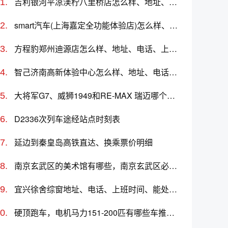
吉利银河平凉渼柠八里桥店怎么样、地址、电话、上班时间查询
smart汽车(上海嘉定全功能体验店)怎么样、地址、电话、上班时间查询
方程豹郑州迪源店怎么样、地址、电话、上班时间查询
智己济南高新体验中心怎么样、地址、电话、上班时间查询
大将军G7、威狮1949和RE-MAX 瑞迈哪个更值得买？性价比、配置对比
D2336次列车途经站点时刻表
延边到秦皇岛高铁直达、换乘票价明细
南京玄武区的美术馆有哪些，南京玄武区必去的美术馆
宜兴徐舍综窗地址、电话、上班时间、能处理违章吗
硬顶跑车，电机马力151-200匹有哪些车推荐？买哪款好？价格多少？