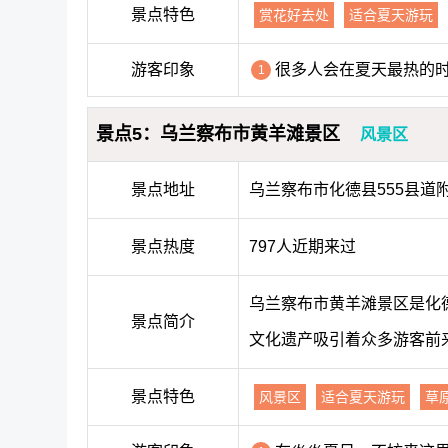
景点特色
赏花好去处
适合夏天游玩
游客印象
很多人会在夏天最热的
1
景点5：乌兰察布市黄羊滩景区
风景区
景点地址
乌兰察布市化德县555县道
景点热度
797人近期来过
乌兰察布市黄羊滩景区是化
景点简介
文化遗产吸引着众多游客前
景点特色
风景区
适合夏天游玩
草