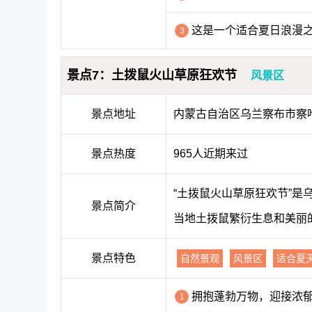
这是一个适合夏日浪漫
3
景点7：土拨鼠火山草原狂欢节
风景区
景点地址
内蒙古自治区乌兰察布市察
景点热度
965人近期来过
“土拨鼠火山草原狂欢节”
景点简介
当地土拨鼠繁衍生息和美丽
景点特色
自然景观
风景区
适合夏
拥抱蓬勃万物，迎接浓
1