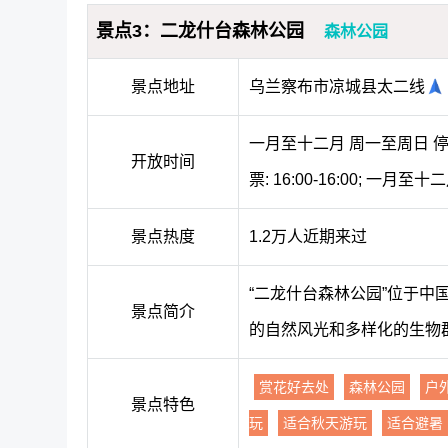
景点3：二龙什台森林公园
森林公园
景点地址
乌兰察布市凉城县太二线
一月至十二月 周一至周日 停止入
开放时间
票: 16:00-16:00; 一月至
景点热度
1.2万人近期来过
“二龙什台森林公园”位于
景点简介
的自然风光和多样化的生物
赏花好去处
森林公园
户
景点特色
玩
适合秋天游玩
适合避暑