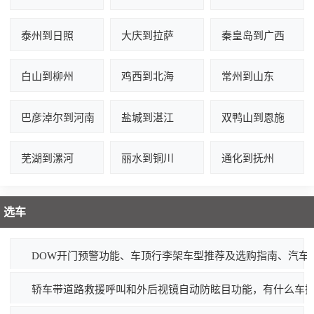
泰州到日照
大庆到拉萨
秦皇岛到广西
白山到柳州
鸡西到北海
常州到山东
巴彦淖尔到河南
盐城到湛江
双鸭山到恩施
芜湖到漯河
丽水到铜川
通化到抚州
选车
DOW开门预警功能、车顶行李架车型推荐及选购指南、汽车
轿车带道路救援呼叫和外后视镜自动防眩目功能，有什么车