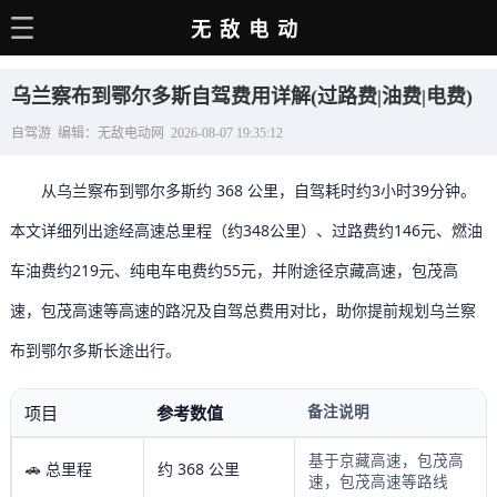
无敌电动
主页
乌兰察布到鄂尔多斯自驾费用详解(过路费|油费|电费)
电动百科
自驾游 编辑：无敌电动网 2026-08-07 19:35:12
电车资讯
从乌兰察布到鄂尔多斯约 368 公里，自驾耗时约3小时39分钟。
电车手册
本文详细列出途经高速总里程（约348公里）、过路费约146元、燃油
选车推荐
车油费约219元、纯电车电费约55元，并附途径京藏高速，包茂高
充电站
速，包茂高速等高速的路况及自驾总费用对比，助你提前规划乌兰察
用车百科
布到鄂尔多斯长途出行。
销量榜
备注说明
项目
参考数值
经销商
基于京藏高速，包茂高
🚗 总里程
约 368 公里
速，包茂高速等路线