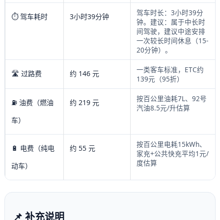
驾车时长：3小时39分
⏱️ 驾车耗时
3小时39分钟
钟。建议：属于中长时
间驾驶，建议中途安排
一次较长时间休息（15-
20分钟）。
一类客车标准，ETC约
🛣️ 过路费
约 146 元
139元（95折）
按百公里油耗7L、92号
⛽ 油费（燃油
约 219 元
汽油8.5元/升估算
车）
按百公里电耗15kWh、
🔋 电费（纯电
约 55 元
家充+公共快充平均1元/
度估算
动车）
📌 补充说明