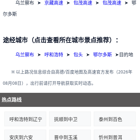
乌兰察布
➤
京藏高速
➤
包茂高速
➤
包茂高速
➤
鄂
尔多斯
途经城市（点击查看所在城市景点推荐）：
乌兰察布
➤
呼和浩特
➤
包头
➤
鄂尔多斯
➤目的地
※ 以上路况信息综合自高德/百度地图及高速官方发布（2026年
08月08日），出行前请打开导航获取实时动态。
热点路线
呼和浩特到辽宁
抚顺到中卫
泰州到百色
安庆到六安
晋中到玉溪
忻州到普洱