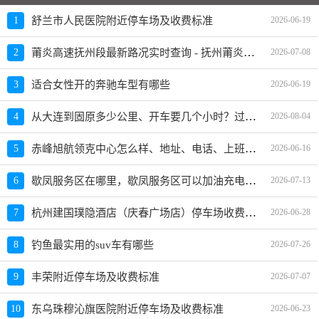
1
舒兰市人民医院附近停车场及收费标准
2026-06-19
莆炎高速抚州段最新路况实时查询 - 抚州莆炎高速最新消息 - 车流量大吗
2
2026-07-08
3
适合女性开的奔驰车型有哪些
2026-06-19
从大连到固原多少公里、开车要几个小时？过路费、油费等
4
2026-08-04
赤峰旭航领克中心怎么样、地址、电话、上班时间查询
5
2026-06-16
歇凤服务区在哪里，歇凤服务区可以加油充电吗？
6
2026-07-13
杭州建国璞隐酒店（庆春广场店）停车场收费标准、免费时长、日租月租信息
7
2026-06-28
8
钓鱼最实用的suv车有哪些
2026-07-26
9
丰荣附近停车场及收费标准
2026-07-07
10
东乌珠穆沁旗医院附近停车场及收费标准
2026-06-23