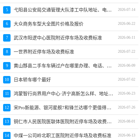
弋阳县公安局交通管理大队漆工中队地址、电话、上班时间、能处理违章吗
5
2026-07-14
6
大众商务车型大全图片价格及报价
2026-06-22
7
武汉市阳逻中心医院附近停车场及收费标准
2026-06-11
8
一世界附近停车场及收费标准
2026-07-22
黄山黟县二手车车辆过户在哪里办理、电话、上班时间
9
2026-06-09
10
日本轿车哪个最好
2026-07-02
鸿蒙智行尚界用户中心·济宁高新怎么样、地址、电话、上班时间查询
11
2026-06-23
宋Pro新能源、银河星舰7和锋兰达哪个更值得买？性价比、配置对比
12
2026-07-26
铜仁市人民医院医联体医院附近停车场及收费标准
13
2026-08-01
14
中煤一公司岭北职工医院附近停车场及收费标准
2026-06-13