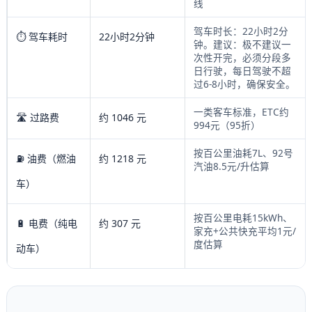
线
驾车时长：22小时2分
⏱️ 驾车耗时
22小时2分钟
钟。建议：极不建议一
次性开完，必须分段多
日行驶，每日驾驶不超
过6-8小时，确保安全。
一类客车标准，ETC约
🛣️ 过路费
约 1046 元
994元（95折）
按百公里油耗7L、92号
⛽ 油费（燃油
约 1218 元
汽油8.5元/升估算
车）
按百公里电耗15kWh、
🔋 电费（纯电
约 307 元
家充+公共快充平均1元/
度估算
动车）