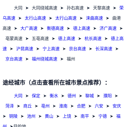
大同
➤
大同绕城高速
➤
孙右高速
➤
天黎高速
➤
荣
乌高速
➤
太行山高速
➤
太行山高速
➤
涞曲高速
➤
曲港
高速
➤
大广高速
➤
衡德高速
➤
德上高速
➤
济广高速
➤
亳蒙高速
➤
五亳高速
➤
德上高速
➤
杭长高速
➤
德上高
速
➤
沪昆高速
➤
宁上高速
➤
京台高速
➤
长深高速
➤
京台高速
➤
福州绕城高速
➤
福州
途经城市（点击查看所在城市景点推荐）：
大同
➤
保定
➤
衡水
➤
德州
➤
聊城
➤
濮阳
➤
菏泽
➤
商丘
➤
亳州
➤
淮南
➤
合肥
➤
六安
➤
安庆
➤
铜陵
➤
池州
➤
黄山
➤
上饶
➤
南平
➤
宁德
➤
福
州
➤目的地