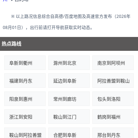
※ 以上路况信息综合自高德/百度地图及高速官方发布（2026年
08月01日），出行前请打开导航获取实时动态。
热点路线
阜新到衢州
滁州到北京
南京到阿坝州
福建到丹东
延边到阜新
阿拉善盟到鞍山
阳泉到惠州
常州到廊坊
包头到洛阳
浙江到安阳
鞍山到江门
鹤岗到福州
鞍山到阿拉善盟
合肥到阜新
邢台到丹东