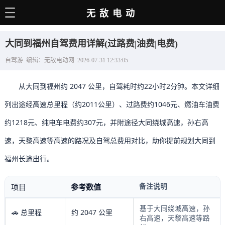
无敌电动
主页
大同到福州自驾费用详解(过路费|油费|电费)
电动百科
自驾游 编辑：无敌电动网 2026-07-31 12:33:05
电车资讯
从大同到福州约 2047 公里，自驾耗时约22小时2分钟。本文详细
电车手册
列出途经高速总里程（约2011公里）、过路费约1046元、燃油车油费
选车推荐
约1218元、纯电车电费约307元，并附途径大同绕城高速，孙右高
充电站
速，天黎高速等高速的路况及自驾总费用对比，助你提前规划大同到
用车百科
福州长途出行。
销量榜
备注说明
项目
参考数值
经销商
基于大同绕城高速，孙
🚗 总里程
约 2047 公里
右高速，天黎高速等路