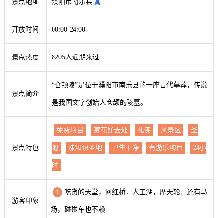
景点地址
濮阳市南乐县
开放时间
00:00-24:00
景点热度
8205人近期来过
“仓颉陵”是位于濮阳市南乐县的一座古代墓葬，传说
景点简介
是我国文字创始人仓颉的陵墓。
免费项目
赏花好去处
礼佛
风景区
圣
景点特色
地
涨知识圣地
卫生干净
有游乐项目
24小
时
吃货的天堂，网红桥，人工湖，摩天轮，还有马
1
游客印象
场，碰碰车也不赖