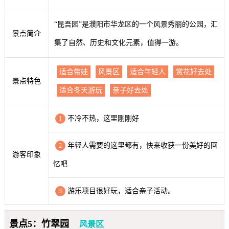
“昆吾园”是濮阳市华龙区的一个风景秀丽的公园，汇
景点简介
集了自然、历史和文化元素，值得一游。
适合带娃
风景区
适合年轻人
赏花好去处
景点特色
适合冬天游玩
亲子好去处
不冷不热，这里刚刚好
1
年轻人需要的这里都有，快来收获一份美好的回
2
游客印象
忆吧
游乐项目很好玩，适合亲子活动。
3
景点5：竹翠园
风景区