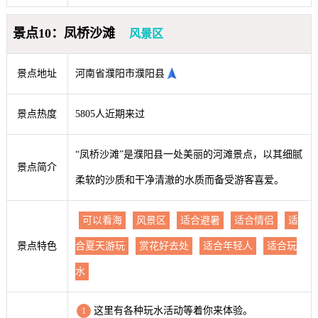
景点10：凤桥沙滩
风景区
景点地址
河南省濮阳市濮阳县
景点热度
5805人近期来过
“凤桥沙滩”是濮阳县一处美丽的河滩景点，以其细腻
景点简介
柔软的沙质和干净清澈的水质而备受游客喜爱。
可以看海
风景区
适合避暑
适合情侣
适
景点特色
合夏天游玩
赏花好去处
适合年轻人
适合玩
水
这里有各种玩水活动等着你来体验。
1