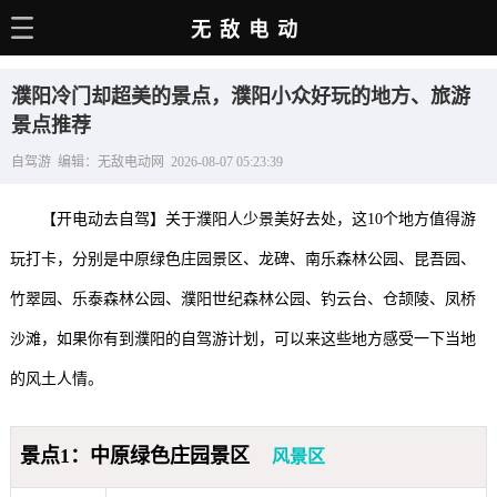
无敌电动
主页
濮阳冷门却超美的景点，濮阳小众好玩的地方、旅游
电动百科
景点推荐
自驾游 编辑：无敌电动网 2026-08-07 05:23:39
电车资讯
电车手册
【开电动去自驾】关于濮阳人少景美好去处，这10个地方值得游
选车推荐
玩打卡，分别是中原绿色庄园景区、龙碑、南乐森林公园、昆吾园、
竹翠园、乐泰森林公园、濮阳世纪森林公园、钓云台、仓颉陵、凤桥
充电站
沙滩，如果你有到濮阳的自驾游计划，可以来这些地方感受一下当地
用车百科
的风土人情。
销量榜
经销商
景点1：中原绿色庄园景区
风景区