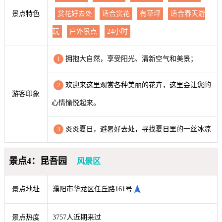
景点特色
赏花好去处
适合赏花
有草坪
适合春天游
玩
户外景点
24小时
拥抱大自然，享受阳光、清新空气和美景；
1
欢迎来这里观赏各种美丽的花卉，这里会让您的
2
游客印象
心情愉悦起来。
炎炎夏日，避暑好去处，寻找夏日里的一丝冰凉
3
景点4：昆吾园
风景区
景点地址
濮阳市华龙区任丘路161号
景点热度
3757人近期来过