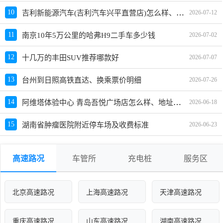
吉利新能源汽车(吉利汽车兴平直营店)怎么样、地址、电话、上班时间查询
10
2026-07-12
11
南京10年5万公里的哈弗H9二手车多少钱
2026-07-02
12
十几万的丰田SUV推荐哪款好
2026-07-07
13
台州到日照高铁直达、换乘票价明细
2026-07-26
阿维塔体验中心 青岛吾悦广场店怎么样、地址、电话、上班时间查询
14
2026-06-18
15
湖南省肿瘤医院附近停车场及收费标准
2026-06-23
高速路况
车管所
充电桩
服务区
北京高速路况
上海高速路况
天津高速路况
重庆高速路况
山东高速路况
湖南高速路况