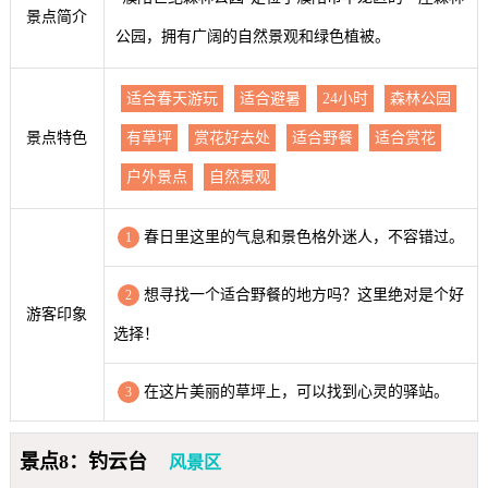
景点简介
公园，拥有广阔的自然景观和绿色植被。
适合春天游玩
适合避暑
24小时
森林公园
景点特色
有草坪
赏花好去处
适合野餐
适合赏花
户外景点
自然景观
春日里这里的气息和景色格外迷人，不容错过。
1
想寻找一个适合野餐的地方吗？这里绝对是个好
2
游客印象
选择！
在这片美丽的草坪上，可以找到心灵的驿站。
3
景点8：钓云台
风景区