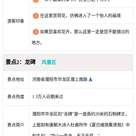
在这里赏荷花，仿佛进入了一个怡人的画境
2
游客印象
如果您喜欢花卉，那么这里一定是您不能错过的
3
地方。
景点2：龙碑
风景区
景点地址
河南省濮阳市华龙区濮上南路
景点热度
1.3万人近期来过
濮阳市华龙区的“龙碑”是一座高约20米的石制碑文，
景点简介
上面刻有唐朝大诗人杜甫所作《夏日维扬集贤观》中
的名句：“华山一条龙，天下无双。”