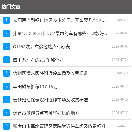
热门文章
从葫芦岛到铜仁地区多少公里、开车要几个小时？过路费、油费等
1
2026-07-15
排量1.7-2.0L带杜比全景声的车有哪些？哪款好？价格多少
2
2026-06-08
3
G1298次列车途经站点时刻表
2026-06-07
4
四十万左右的suv车哪个好
2026-07-24
5
信州区清水医院附近停车场及收费标准
2026-07-25
6
丰田轿车推荐10到15万
2026-06-14
7
云梦妇幼保健院附近停车场及收费标准
2026-06-28
8
烟台市旅游景点有哪些好玩的地方
2026-07-30
9
张家口市塞北管理区医院附近停车场及收费标准
2026-06-28