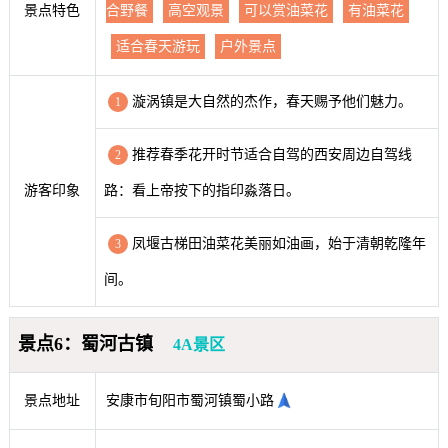
景点特色
合野餐
高空观景
可以赏油菜花
有油菜花
适合春天游玩
户外景点
漩涡镇是大自然的杰作，春天赐予他们魅力。
1
推荐春季花开时节适合自驾的西安周边自驾线
2
游客印象
路：看上帝按下的指印淼落日。
凤堰古梯田油菜花美丽如油画，始于清朝乾隆年
3
间。
景点6：蜀河古镇
4A景区
景点地址
安康市旬阳市蜀河镇蜀小路