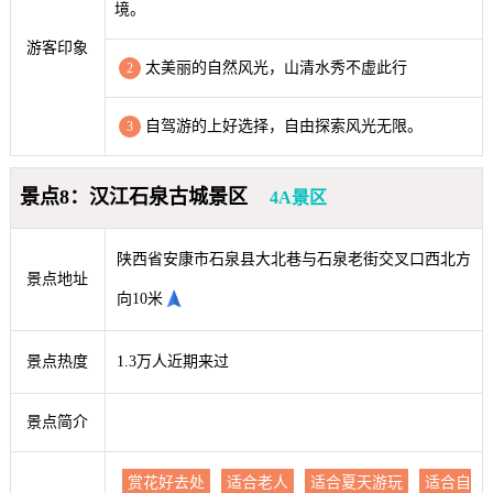
境。
游客印象
太美丽的自然风光，山清水秀不虚此行
2
自驾游的上好选择，自由探索风光无限。
3
景点8：汉江石泉古城景区
4A景区
陕西省安康市石泉县大北巷与石泉老街交叉口西北方
景点地址
向10米
景点热度
1.3万人近期来过
景点简介
赏花好去处
适合老人
适合夏天游玩
适合自