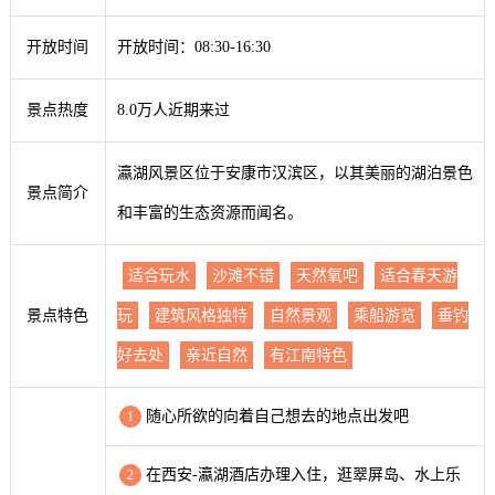
开放时间
开放时间：08:30-16:30
景点热度
8.0万人近期来过
瀛湖风景区位于安康市汉滨区，以其美丽的湖泊景色
景点简介
和丰富的生态资源而闻名。
适合玩水
沙滩不错
天然氧吧
适合春天游
景点特色
玩
建筑风格独特
自然景观
乘船游览
垂钓
好去处
亲近自然
有江南特色
随心所欲的向着自己想去的地点出发吧
1
在西安-瀛湖酒店办理入住，逛翠屏岛、水上乐
2