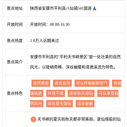
景点地址
陕西省安康市平利县八仙镇541国道
开放时间
开放时间：08:00-16:30
景点热度
1.8万人近期来过
安康市平利县的“平利天书峡景区”是一处壮美的自然
景点简介
风光，以陡峭奇峰、深谷幽壑和清澈溪流为特色。
自然景观
适合自驾
可以呼吸新鲜空气
有玻
景点特色
璃栈道
环境不错
适合秋天游玩
可以享受自
然风光
适合夏天游玩
适合避暑
天书峡的夏天和秋天都非常美丽，是仙境般的仙
1