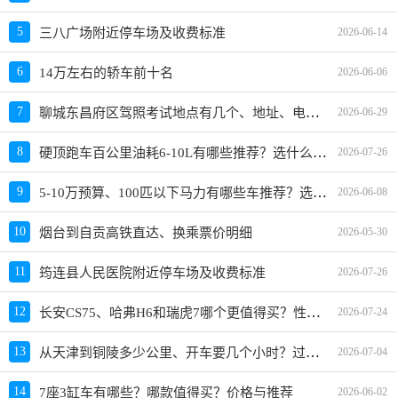
5
三八广场附近停车场及收费标准
2026-06-14
6
14万左右的轿车前十名
2026-06-06
聊城东昌府区驾照考试地点有几个、地址、电话、工作时间
7
2026-06-29
硬顶跑车百公里油耗6-10L有哪些推荐？选什么车好？
8
2026-07-26
5-10万预算、100匹以下马力有哪些车推荐？选哪款好？
9
2026-06-08
10
烟台到自贡高铁直达、换乘票价明细
2026-05-30
11
筠连县人民医院附近停车场及收费标准
2026-07-26
长安CS75、哈弗H6和瑞虎7哪个更值得买？性价比、配置对比
12
2026-07-24
从天津到铜陵多少公里、开车要几个小时？过路费、油费等
13
2026-07-04
14
7座3缸车有哪些？哪款值得买？价格与推荐
2026-06-02