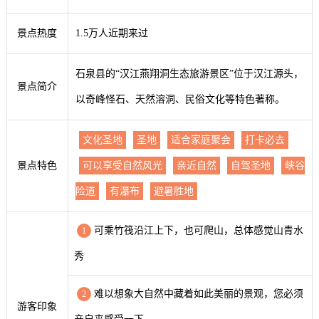
景点热度
1.5万人近期来过
石泉县的“汉江燕翔洞生态旅游景区”位于汉江源头，
景点简介
以奇峰怪石、天然溶洞、民俗文化等特色著称。
文化圣地
圣地
适合家庭聚会
打卡必去
景点特色
可以享受自然风光
亲近自然
自驾圣地
峡谷
险道
有瀑布
避暑胜地
可乘竹筏沿江上下，也可爬山，总体感觉山青水
1
秀
难以想象大自然中藏着如此美丽的景观，您必须
2
游客印象