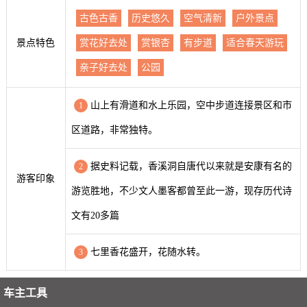
古色古香
历史悠久
空气清新
户外景点
景点特色
赏花好去处
赏银杏
有步道
适合春天游玩
亲子好去处
公园
山上有滑道和水上乐园，空中步道连接景区和市
1
区道路，非常独特。
据史料记载，香溪洞自唐代以来就是安康有名的
2
游客印象
游览胜地，不少文人墨客都曾至此一游，现存历代诗
文有20多篇
七里香花盛开，花随水转。
3
车主工具