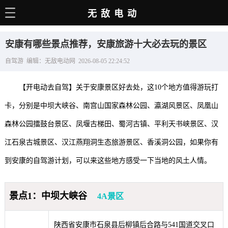
无敌电动
主页
安康有哪些景点推荐，安康旅游十大必去玩的景区
电动百科
自驾游 编辑：无敌电动网 2026-08-05 22:24:52
电车资讯
【开电动去自驾】关于安康景区好去处，这10个地方值得游玩打
电车手册
卡，分别是中坝大峡谷、南宫山国家森林公园、瀛湖风景区、凤凰山
选车推荐
森林公园擂鼓台景区、凤堰古梯田、蜀河古镇、平利天书峡景区、汉
充电站
江石泉古城景区、汉江燕翔洞生态旅游景区、香溪洞公园，如果你有
用车百科
到安康的自驾游计划，可以来这些地方感受一下当地的风土人情。
销量榜
景点1：中坝大峡谷
4A景区
经销商
陕西省安康市石泉县后柳镇后合路与541国道交叉口