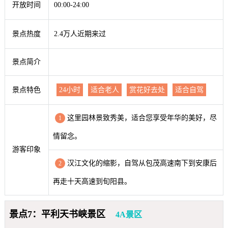
开放时间
00:00-24:00
景点热度
2.4万人近期来过
景点简介
景点特色
24小时
适合老人
赏花好去处
适合自驾
这里园林景致秀美，适合您享受年华的美好，尽
1
情留念。
游客印象
汉江文化的缩影，自驾从包茂高速南下到安康后
2
再走十天高速到旬阳县。
景点7：平利天书峡景区
4A景区