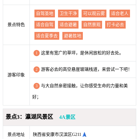
自驾圣地
卫生干净
可以观云雾
适合老人
景点特色
适合自驾
适合避暑
自然景观
打卡必去
适合夏季去
避暑胜地
这里有宽广的草坪，是休闲放松的好去处。
1
游客必去的高空悬崖玻璃栈道，来尝试一下吧！
2
游客印象
与大自然亲密接触，让你感受生命的力量和美
3
好；
景点3：瀛湖风景区
4A景区
景点地址
陕西省安康市汉滨区G211