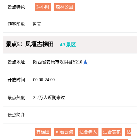
景点特色
24小时
森林公园
游客印象
暂无
景点5：凤堰古梯田
4A景区
景点地址
陕西省安康市汉阴县Y210
开放时间
00:00-24:00
景点热度
2.2万人近期来过
景点简介
有梯田
可看云海
适合老人
适合赏花
适