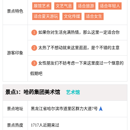
展馆艺术
文艺气息
适合旅游
适合年轻人
景点特色
适合夏天游玩
文化传媒
适合女生
如果你对生活充满热情，那么这里一定适合你
1
太热了不想动就来这里逛逛，是个不错的主意
2
游客印象
女性朋友们不妨考虑一下来这里度过一个惬意的
3
假期吧
景点3：哈药集团美术馆
艺术馆
景点地址
黑龙江省哈尔滨市道里区群力大道7号
景点热度
1717人近期来过