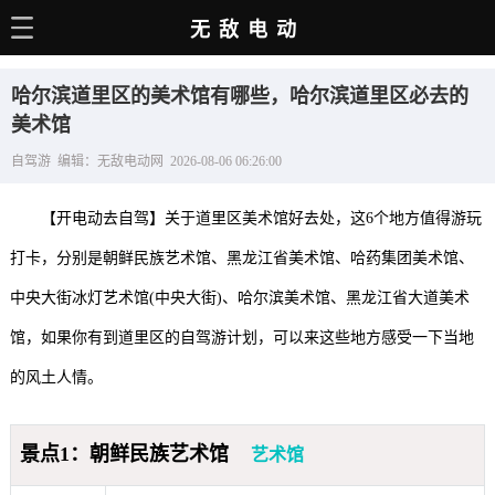
无敌电动
主页
哈尔滨道里区的美术馆有哪些，哈尔滨道里区必去的
电动百科
美术馆
自驾游 编辑：无敌电动网 2026-08-06 06:26:00
电车资讯
电车手册
【开电动去自驾】关于道里区美术馆好去处，这6个地方值得游玩
选车推荐
打卡，分别是朝鲜民族艺术馆、黑龙江省美术馆、哈药集团美术馆、
中央大街冰灯艺术馆(中央大街)、哈尔滨美术馆、黑龙江省大道美术
充电站
馆，如果你有到道里区的自驾游计划，可以来这些地方感受一下当地
用车百科
的风土人情。
销量榜
经销商
景点1：朝鲜民族艺术馆
艺术馆