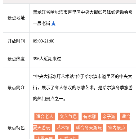
黑龙江省哈尔滨市道里区中央大街85号锋线运动会负
景点地址
一层老街
开放时间
09:00-21:00
景点热度
396人近期来过
“中央大街冰灯艺术馆”位于哈尔滨市道里区的中央大
景点简介
街，展示了令人惊叹的冰雕艺术，是哈尔滨冬季旅游
的热门景点之一。
适合老人
文艺气息
有冰雕
亲子游
适合
景点特色
夏天游玩
艺术馆
适合冬天游玩
室内景点
冰雪王国
可看冰灯