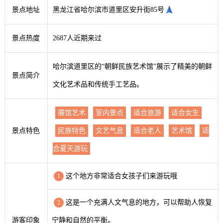
景点地址
黑龙江省哈尔滨市道里区安升街85号
景点热度
2687人近期来过
哈尔滨道里区的“朝鲜民族艺术馆”展示了精美的朝鲜
景点简介
文化艺术品和传统手工艺品。
展馆艺术
室内景点
适合旅游
适合女生
景点特色
民族特色
文艺气息
适合老人
艺术馆
适
合夏天游玩
这个地方非常适合女孩子们来游玩哦
1
这是一个充满人文气息的地方，可以帮助人恢复
2
游客印象
宁静和自然的平衡。