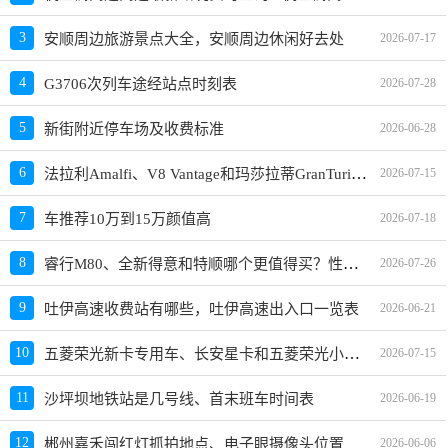
3
安顺周边旅游景点大全，安顺周边休闲好去处
2026-07-17
4
G3706次列车途经站点时刻表
2026-07-28
5
新街附近停车场及收费标准
2026-06-28
法拉利Amalfi、V8 Vantage和玛莎拉蒂GranTurismo哪个更值得买？性价比、配置对比
6
2026-07-15
7
车推荐10万到15万颜值高
2026-07-18
睿行M80、全新得意和特顺哪个更值得买？性价比、配置对比
8
2026-07-26
9
吐伊高速收费站有哪些，吐伊高速出入口一览表
2026-06-21
五菱荣光新卡专用车、长安星卡和五菱荣光小卡哪个更值得买？性价比、配置对比
10
2026-07-15
11
沙坪坝地铁站是几号线、首末班车时间表
2026-06-19
12
郴州嘉禾闯红灯抓拍地点、电子眼摄像头位置
2026-06-06