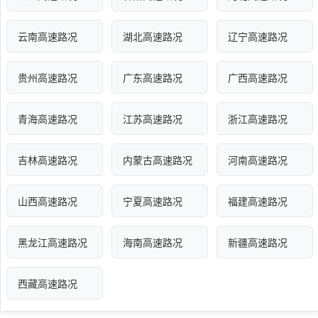
云南高速路况
湖北高速路况
辽宁高速路况
贵州高速路况
广东高速路况
广西高速路况
青海高速路况
江苏高速路况
浙江高速路况
吉林高速路况
内蒙古高速路况
河南高速路况
山西高速路况
宁夏高速路况
福建高速路况
黑龙江高速路况
海南高速路况
新疆高速路况
西藏高速路况