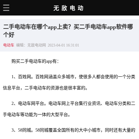
无敌电动
主页
二手电动车在哪个app上卖？买二手电动车app软件哪
电动百科
个好
电动车
编辑：无敌电动网 2023-04-01 16:31:01
电车资讯
电车手册
购买二手电动车的app有：
选车推荐
1、百姓网。百姓网涵盖众多城市，使很多人都会使用的一个分类
充电站
信息平台，二手电动车的资源也是很丰富的。
用车百科
2、电动车网平台。电动车网上平台集行业资讯、电动车分类和二
销量榜
手电动车等功能为一体的大型平台。
经销商
3、58同城。58同城覆盖全国所有的大中小城市，同时还有大量的