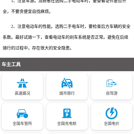
1、注意车源。消费者在选购二手电动车时，要查看证件是否齐
全，不要贪便宜自找麻烦。
2、注意电动车的性能。选购二手电车时，要检查后方车辆的安全
系数。最好试骑一下，查看电动车的刹车系统是否正常。避免在后续
骑行的过程中，存在很大的安全隐患。
车主工具
高速路况
城市限行
自驾游
全国车管所
全国充电桩
全国电价