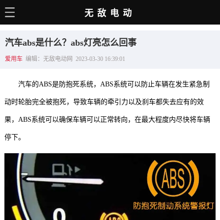
无敌电动
主页
汽车abs是什么？abs灯亮怎么回事
电动百科
爱用车
编辑：无敌电动网 2023-03-30 16:39:01
电车资讯
汽车的ABS是防抱死系统，ABS系统可以防止车辆在发生紧急制
电车手册
动时轮胎完全被抱死，导致车辆的牵引力以及刹车都失去应有的效
选车推荐
果，ABS系统可以确保车辆可以正常转向，在最大程度内尽快将车辆
充电站
停下。
用车百科
销量榜
经销商