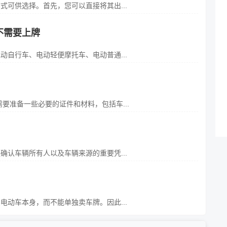
可供选择。首先，您可以直接将其出...
不需要上牌
自行车、电动轻便摩托车、电动普通...
要准备一些必要的证件和材料，包括车...
认车辆所有人以及车辆来源的重要凭...
动车本身，而不能单独卖车牌。因此...