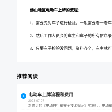
佛山地区电动车上牌的流程：
1、需要先对车子进行检验，一般需要看一看
2、然后工作人员会将车主和车子的所有信息
3、只要车子检验没问题，资料齐全，车主就
推荐阅读
电动车上牌流程和费用
2023-07-07
新修订的《电动自行车安全技术规范》实施后，电动车必