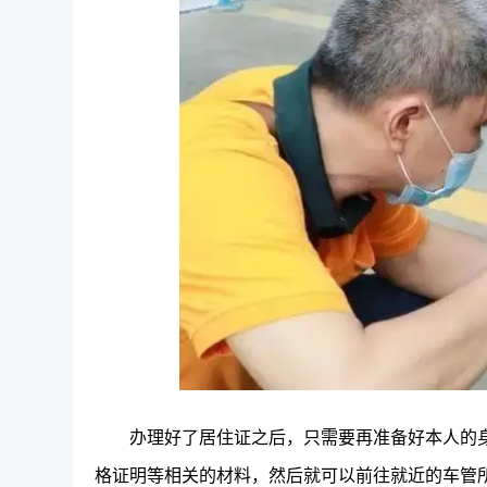
办理好了居住证之后，只需要再准备好本人的
格证明等相关的材料，然后就可以前往就近的车管