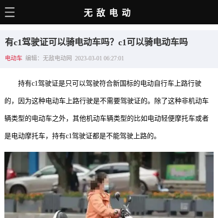
无敌电动
主页
有c1驾驶证可以骑电动车吗？c1可以骑电动车吗
电动百科
电动车
编辑：无敌电动网 2023-03-01 06:27:01
电车资讯
持有c1驾驶证是只可以驾驶符合新国标的电动自行车上路行驶
电车手册
的，因为这种电动车上路行驶是不需要驾驶证的。除了这种非机动车
选车推荐
辆类型的电动车之外，其他机动车辆类型的比如电动轻便摩托车或者
充电站
是电动摩托车，持有c1驾驶证都是不能驾驶上路的。
用车百科
销量榜
经销商