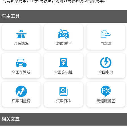
的两轮摩托车，至于f驾驶证，则可以驾驶轻便型的摩托车。
车主工具
高速路况
城市限行
自驾游
全国车管所
全国充电桩
全国电价
汽车销量榜
汽车百科
高速服务区
相关文章