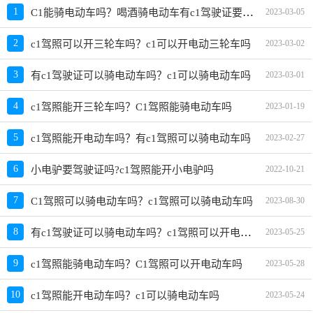
C1能骑电动车吗？喝酒骑电动车有c1驾驶证要处罚吗
1
2023-03-05
2
c1驾照可以开三轮车吗？c1可以开电动三轮车吗
2023-03-02
3
有c1驾驶证可以骑电动车吗？c1可以骑电动车吗
2023-03-01
4
c1驾照能开三轮车吗？C1驾照能骑电动车吗
2023-01-19
5
c1驾照能开电动车吗？有c1驾照可以骑电动车吗
2023-02-27
6
小电驴要驾驶证吗?c1驾照能开小电驴吗
2022-10-21
7
C1驾照可以骑电动车吗？c1驾照可以骑电动车吗
2023-08-30
有c1驾驶证可以骑电动车吗？c1驾照可以开电动车吗
8
2023-05-25
9
c1驾照能骑电动车吗？C1驾照可以开电动车吗
2023-05-28
10
c1驾照能开电动车吗？c1可以骑电动车吗
2023-05-24