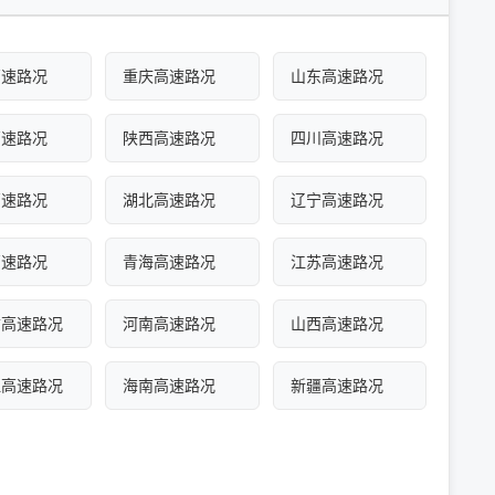
高速路况
重庆高速路况
山东高速路况
高速路况
陕西高速路况
四川高速路况
高速路况
湖北高速路况
辽宁高速路况
高速路况
青海高速路况
江苏高速路况
古高速路况
河南高速路况
山西高速路况
江高速路况
海南高速路况
新疆高速路况