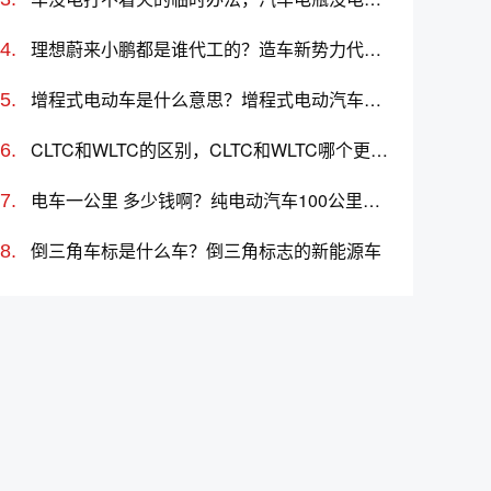
理想蔚来小鹏都是谁代工的？造车新势力代工厂分别是哪些
增程式电动车是什么意思？增程式电动汽车优缺点
CLTC和WLTC的区别，CLTC和WLTC哪个更准确
电车一公里 多少钱啊？纯电动汽车100公里多少度电
倒三角车标是什么车？倒三角标志的新能源车