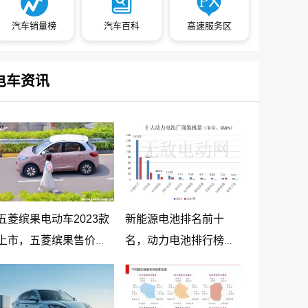
汽车销量榜
汽车百科
高速服务区
电车资讯
五菱缤果电动车2023款
新能源电池排名前十
上市，五菱缤果售价
名，动力电池排行榜前
5.98万起
十名