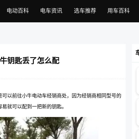
电动百科
电车资讯
选车推荐
用车百科
牛钥匙丢了怎么配
是可以前往小牛电动车经销商处，因为经销商相同型号的
容易就可以配到一把新的钥匙。