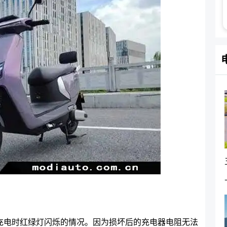
充电时红绿灯闪烁的情况。因为损坏后的充电器电阻无法