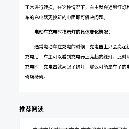
正常进行转换，在这种情况下，车主就会遇到红灯
车的充电器更换新的电阻即可解决问题。
电动车充电时指示灯的具体变化情况：
通常电动车在充电的时候，充电器上只会亮起
充电后，车主可以看到充电器上亮起的绿灯，此时
充电时，充电器就亮起了绿灯，那么可能是车子的
修店检修。
推荐阅读