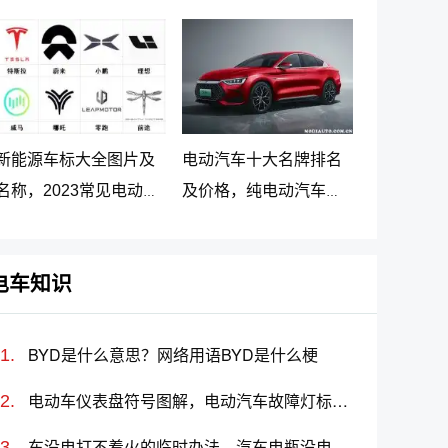
车最新价格调整
大名牌排名及价格
新能源车标大全图片及
电动汽车十大名牌排名
名称，2023常见电动汽
及价格，纯电动汽车排
车标志图片大全
名及价格一览
电车知识
BYD是什么意思？网络用语BYD是什么梗
电动车仪表盘符号图解，电动汽车故障灯标志图解大全
车没电打不着火的临时办法，汽车电瓶没电怎么搭线(图解)