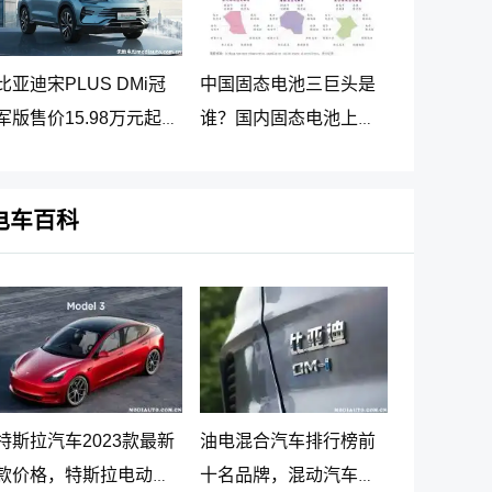
比亚迪宋PLUS DMi冠
中国固态电池三巨头是
军版售价15.98万元起，
谁？国内固态电池上市
2023宋PLUS DM-i冠军
公司排名
版正式上市
电车百科
特斯拉汽车2023款最新
油电混合汽车排行榜前
款价格，特斯拉电动汽
十名品牌，混动汽车十