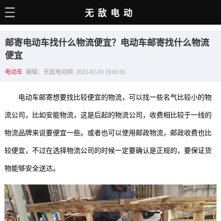
无敌电动
主页
邮寄电动车找什么物流便宜？电动车邮寄找什么物流
电动百科
便宜
电动车
编辑：无敌电动网 2023-02-03 19:03:01
电车资讯
电车手册
电动车邮寄想要找比较便宜的物流，可以找一些名气比较小的物
选车推荐
流公司，比如安能物流，这是后起的物流公司，收费相比较于一线的
物流品牌来说要便宜一些。或者也可以使用邮政物流，邮政收费也比
充电站
较便宜，不过在选择物流公司的时候一定要确认是正规的，要保证货
用车百科
物能够安全送达。
销量榜
经销商