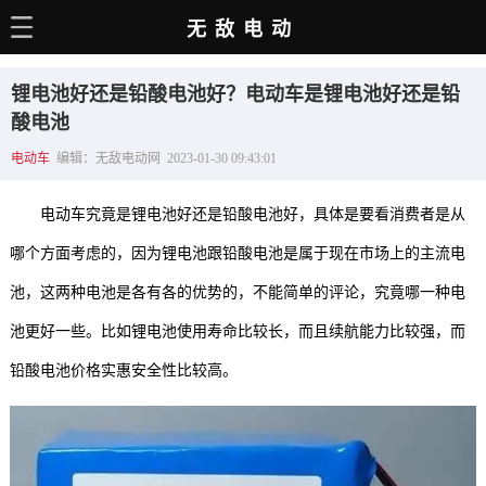
无敌电动
主页
锂电池好还是铅酸电池好？电动车是锂电池好还是铅
电动百科
酸电池
电动车
编辑：无敌电动网 2023-01-30 09:43:01
电车资讯
电车手册
电动车究竟是锂电池好还是铅酸电池好，具体是要看消费者是从
选车推荐
哪个方面考虑的，因为锂电池跟铅酸电池是属于现在市场上的主流电
池，这两种电池是各有各的优势的，不能简单的评论，究竟哪一种电
充电站
池更好一些。比如锂电池使用寿命比较长，而且续航能力比较强，而
用车百科
铅酸电池价格实惠安全性比较高。
销量榜
经销商