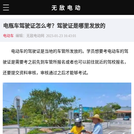
无敌电动
主页
电瓶车驾驶证怎么考？驾驶证是哪里发放的
电动百科
电动车
编辑：无敌电动网 2023-01-23 16:43:01
电车资讯
电动车的驾驶证是当地的车管所发放的。学员想要考电动车的驾
电车手册
驶证是需要考之前先到车管所报名或者也可以前往就近的驾校报名，
选车推荐
还要提交资料审核，审核通过之后才能够考试。
充电站
用车百科
销量榜
经销商