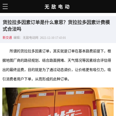
无敌电动
主页
货拉拉多因素订单是什么意思？货拉拉多因素计费模
电动百科
式合法吗
新交通
编辑：无敌电动网 2022-12-10 17:43:01
电车资讯
电车手册
所谓的货拉拉多因素订单，其实就是订单在基本路费前提下，根
选车推荐
据地图厂商的路径规划、结合路面拥堵、天气情况等因素综合评估得
出的最终运费，目的就是为了通过动态调价，让价格更有吸引力，吸
充电站
引消费者用户下单，从而形成的此种订单。
用车百科
销量榜
经销商