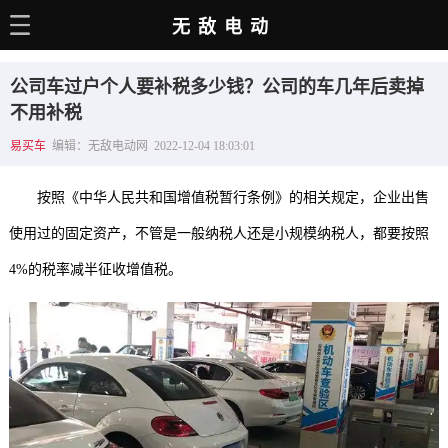
无敌电动
主页
公司车过户个人要补税多少钱？公司的车几年后卖掉
电动百科
不用补税
易买车
编辑：无敌电动网 2022-12-04 18:03:01
电车资讯
电车手册
按照《中华人民共和国增值税暂行条例》的相关规定，企业出售
选车推荐
使用过的固定资产，不管是一般纳税人还是小规模纳税人，都要按照
4%的税率减半征收增值税。
充电站
用车百科
销量榜
经销商