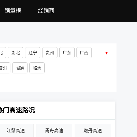
销量榜
经销商
北
湖北
辽宁
贵州
广东
广西
▼
普洱
昭通
临沧
热门高速路况
江肇高速
甬舟高速
嫩丹高速