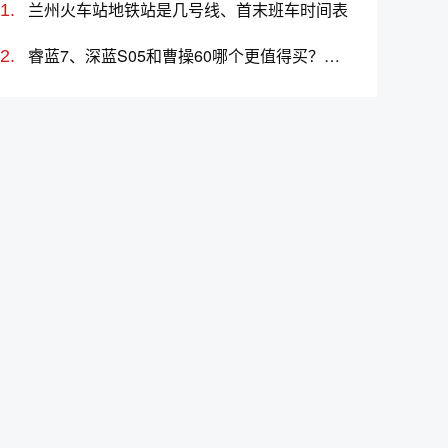
兰州火车站地铁站是几号线、首末班车时间表
睿蓝7、深蓝S05和曹操60哪个更值得买？性价比、配置对比