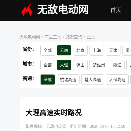
无敌电动网
首页
无敌电动网
> 车主工具 >
路况查询
> 正文
省份：
全部
云南
北京
上海
天津
重
青海
江苏
浙江
吉林
内蒙古
城市：
全部
大理
保山
楚雄州
丽江
高速：
全部
杭瑞高速
楚大高速
大保高速
大理高速实时路况
整理编辑：无敌电动网
|
更新时间：2026-08-07 13:12:50