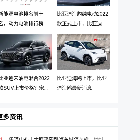
新能源电池排名前十
比亚迪海豹纯电动2022
名，动力电池排行榜前
款正式上市，比亚迪海
十名
豹纯电动报价20.98万起
比亚迪宋油电混合2022
比亚迪海鸥上市，比亚
款SUV上市价格？宋
迪海鸥最新消息
PLUS DM-i 5G版上市消
息
更多资讯
乐道中心丨太原平阳路汽车城怎么样、地址、电话、上班时间查询