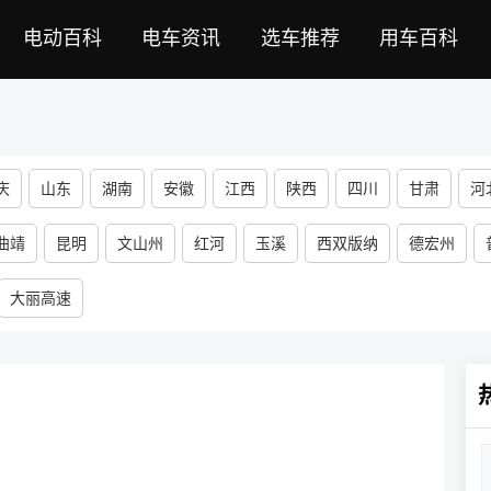
电动百科
电车资讯
选车推荐
用车百科
庆
山东
湖南
安徽
江西
陕西
四川
甘肃
河
河南
山西
宁夏
福建
黑龙江
海南
新疆
西藏
曲靖
昆明
文山州
红河
玉溪
西双版纳
德宏州
大丽高速