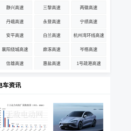
静兴高速
三黎高速
两徽高速
丹峨高速
永登高速
宁绩高速
安平高速
白兰高速
杭州湾环线高速
襄阳绕城高速
廊涿高速
岑梧高速
信雄高速
惠盐高速
1号疏港高速
电车资讯