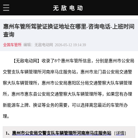
无敌电动
主页
惠州车管所驾驶证换证地址在哪里-咨询电话-上班时间
电动百科
查询
全国车管所
编辑：无敌电动网 2026-05-12 19:14:39
电车资讯
电车手册
【无敌电动网】收录了8个惠州车管所信息，分别是惠州市公安局
选车推荐
交警支队车辆管理所河南岸马庄服务站，惠州市龙门县公安局交通警
察大队车辆管理所，惠州市公安局惠阳区分局交通警察大队车辆管理
充电站
所，惠州市惠东县公安局交通警察大队车辆管理所等，如果您有办理
用车百科
新能源车上牌、换证等业务的需要，可以选择离您最近的车管所办
销量榜
理。
经销商
1、
惠州市公安局交警支队车辆管理所河南岸马庄服务站
[详情]