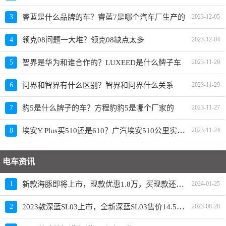
3
睿蓝是什么品牌的车？睿蓝7是哪个汽车厂生产的
2023-12-05
4
领克08问题一大堆？领克08缺点太多
2023-12-04
5
智界是华为和谁合作的？LUXEED是什么牌子车
2023-11-29
6
问界和智界有什么区别？智界和问界什么关系
2023-11-29
7
豹5是什么牌子的车？方程豹豹5是哪个厂家的
2023-11-27
埃安Y Plus买510还是610？广汽埃安510公里实际跑多远
8
2023-11-24
电车资讯
新款海豚即将上市，现款优惠1.8万，买现款还是再等等
1
2024-01-25
2023款深蓝SL03上市，全新深蓝SL03售价14.59-19.19万元
2
2023-08-28