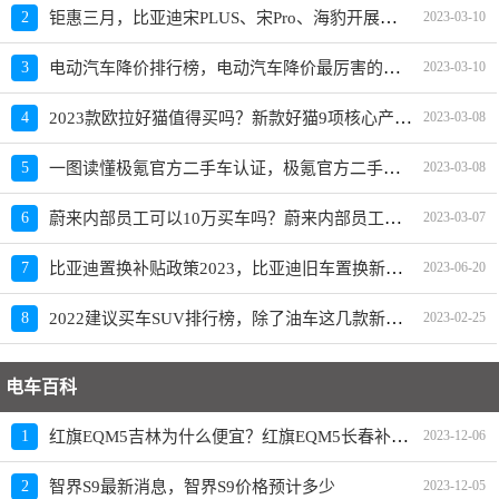
钜惠三月，比亚迪宋PLUS、宋Pro、海豹开展限时优惠活动
2
2023-03-10
电动汽车降价排行榜，电动汽车降价最厉害的品牌是？
3
2023-03-10
2023款欧拉好猫值得买吗？新款好猫9项核心产品力重磅升级
4
2023-03-08
一图读懂极氪官方二手车认证，极氪官方二手车入口上线
5
2023-03-08
蔚来内部员工可以10万买车吗？蔚来内部员工爆料
6
2023-03-07
比亚迪置换补贴政策2023，比亚迪旧车置换新车价格表
7
2023-06-20
2022建议买车SUV排行榜，除了油车这几款新能源SUV也建议买
8
2023-02-25
电车百科
红旗EQM5吉林为什么便宜？红旗EQM5长春补贴政策
1
2023-12-06
2
智界S9最新消息，智界S9价格预计多少
2023-12-05